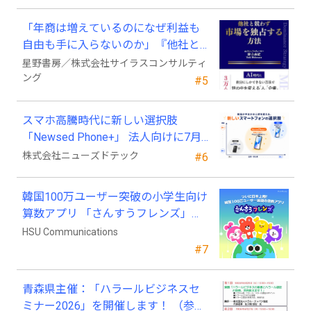
「年商は増えているのになぜ利益も
自由も手に入らないのか」『他社と
競わず 市場を独占する方法』発売
星野書房／株式会社サイラスコンサルティ
ング
#5
スマホ高騰時代に新しい選択肢
「Newsed Phone+」 法人向けに7月
23日から販売開始
株式会社ニューズドテック
#6
韓国100万ユーザー突破の小学生向け
算数アプリ 「さんすうフレンズ」、
ついに日本上陸!
HSU Communications
#7
青森県主催：「ハラールビジネスセ
ミナー2026」を開催します！ （参加