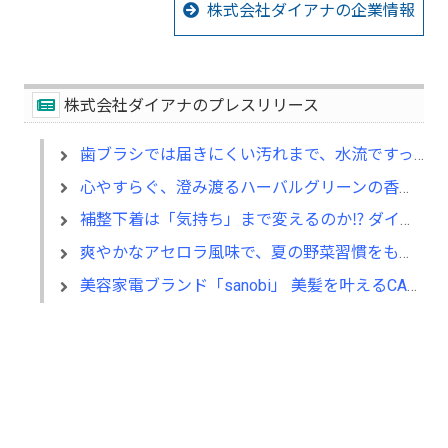
株式会社ダイアナの企業情報
株式会社ダイアナのプレスリリース
歯ブラシでは届きにくい汚れまで、水流ですっきり。「sanobi ジェットウォッシャー」を数量限定発売
心やすらぐ、澄み渡るハーバルグリーンの香り ディアナージュ ユイール「限定の香り」が数量限定発売
補整下着は「気持ち」まで変えるのか⁉ ダイアジェンヌ着用による気分状態の改善を科学的に検証
爽やかなアセロラ風味で、夏の野菜習慣をもっと美味しく 「ベジベース ファイバー アセロラ風味」発売
美容家電ブランド「sanobi」 美髪を叶えるCAMPFIRE限定セットを数量限定で公開