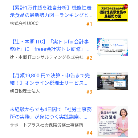
【累計1万件超を独自分析】機能性表
示食品の最新勢力図―ランキングと
2025年4月以降の変化
株式会社UOCC
#1
【辻・本郷 ITC】「実トレfor会計事
務所」に「freee会計実トレ研修」を
新規追加
辻・本郷 ITコンサルティング株式会社
#2
【月額19,800 円で決算・申告まで完
結！】オンライン税理士サービス
「Wiz サポ」
朝日税理士法人
#3
未経験からでも4日間で「社労士事務
所の実務」が身につく実践講座、
2026年9月開講
サポートプラス社会保険労務士事務所
#4