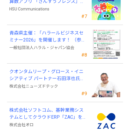
算数アプリ 「さんすうフレンズ」、
ついに日本上陸!
HSU Communications
#7
青森県主催：「ハラールビジネスセ
ミナー2026」を開催します！ （参加
費無料）
一般社団法人ハラル・ジャパン協会
#8
クオンタムリープ・グロース・イニ
シアティブ パートナー石田淳也氏が
ニューズドテックの戦略顧問に就任
株式会社ニューズドテック
#9
株式会社ソフトコム、基幹業務シス
テムとしてクラウドERP「ZAC」を採
用
株式会社オロ