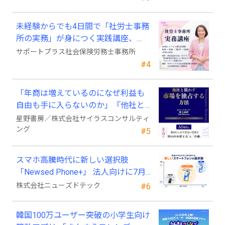
未経験からでも4日間で「社労士事務
所の実務」が身につく実践講座、
2026年9月開講
サポートプラス社会保険労務士事務所
#4
「年商は増えているのになぜ利益も
自由も手に入らないのか」『他社と
競わず 市場を独占する方法』発売
星野書房／株式会社サイラスコンサルティ
ング
#5
スマホ高騰時代に新しい選択肢
「Newsed Phone+」 法人向けに7月
23日から販売開始
株式会社ニューズドテック
#6
韓国100万ユーザー突破の小学生向け