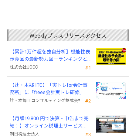
Weeklyプレスリリースアクセス
【累計1万件超を独自分析】機能性表
示食品の最新勢力図―ランキングと
2025年4月以降の変化
株式会社UOCC
#1
【辻・本郷 ITC】「実トレfor会計事
務所」に「freee会計実トレ研修」を
新規追加
辻・本郷 ITコンサルティング株式会社
#2
【月額19,800 円で決算・申告まで完
結！】オンライン税理士サービス
「Wiz サポ」
朝日税理士法人
#3