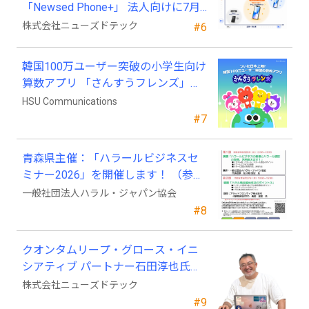
「Newsed Phone+」 法人向けに7月
23日から販売開始
株式会社ニューズドテック
#6
韓国100万ユーザー突破の小学生向け
算数アプリ 「さんすうフレンズ」、
ついに日本上陸!
HSU Communications
#7
青森県主催：「ハラールビジネスセ
ミナー2026」を開催します！ （参加
費無料）
一般社団法人ハラル・ジャパン協会
#8
クオンタムリープ・グロース・イニ
シアティブ パートナー石田淳也氏が
ニューズドテックの戦略顧問に就任
株式会社ニューズドテック
#9