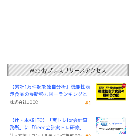
Weeklyプレスリリースアクセス
【累計1万件超を独自分析】機能性表
示食品の最新勢力図―ランキングと
2025年4月以降の変化
株式会社UOCC
#1
【辻・本郷 ITC】「実トレfor会計事
務所」に「freee会計実トレ研修」を
新規追加
辻・本郷 ITコンサルティング株式会社