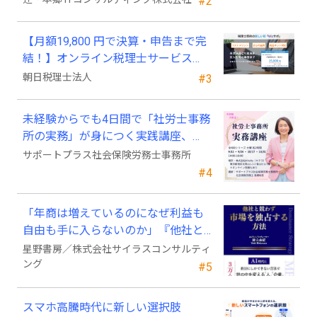
#2
【月額19,800 円で決算・申告まで完
結！】オンライン税理士サービス
「Wiz サポ」
朝日税理士法人
#3
未経験からでも4日間で「社労士事務
所の実務」が身につく実践講座、
2026年9月開講
サポートプラス社会保険労務士事務所
#4
「年商は増えているのになぜ利益も
自由も手に入らないのか」『他社と
競わず 市場を独占する方法』発売
星野書房／株式会社サイラスコンサルティ
ング
#5
スマホ高騰時代に新しい選択肢