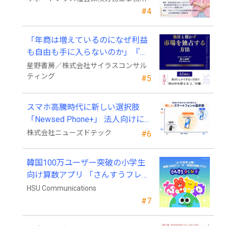
#4
「年商は増えているのになぜ利益
も自由も手に入らないのか」『他
社と競わず 市場を独占する方法』
星野書房／株式会社サイラスコンサル
発売
ティング
#5
スマホ高騰時代に新しい選択肢
「Newsed Phone+」 法人向けに7
月23日から販売開始
株式会社ニューズドテック
#6
韓国100万ユーザー突破の小学生
向け算数アプリ 「さんすうフレン
ズ」、ついに日本上陸!
HSU Communications
#7