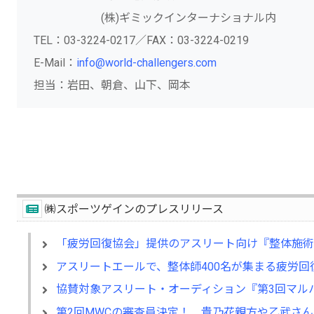
(株)ギミックインターナショナル内
TEL：03-3224-0217／FAX：03-3224-0219
E-Mail：
info@world-challengers.com
担当：岩田、朝倉、山下、岡本
㈱スポーツゲインのプレスリリース
「疲労回復協会」提供のアスリート向け『整体施術サプライ“
アスリートエールで、整体師400名が集まる疲労
協賛対象アスリート・オーディション『第3回マルハンWor
第2回MWCの審査員決定！ 貴乃花親方や乙武さん