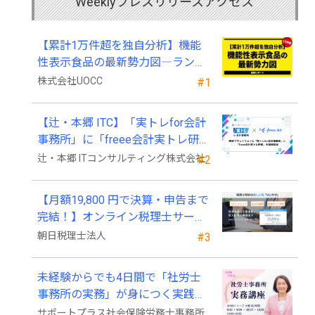
Weeklyプレスリリースアクセス
【累計1万件超を独自分析】機能
性表示食品の最新勢力図―ランキ
ングと2025年4月以降の変化
株式会社UOCC
#1
【辻・本郷 ITC】「実トレfor会計
事務所」に「freee会計実トレ研
修」を新規追加
辻・本郷 ITコンサルティング株式会社
#2
【月額19,800 円で決算・申告まで
完結！】オンライン税理士サービ
ス「Wiz サポ」
朝日税理士法人
#3
未経験からでも4日間で「社労士
事務所の実務」が身につく実践講
座、2026年9月開講
サポートプラス社会保険労務士事務所