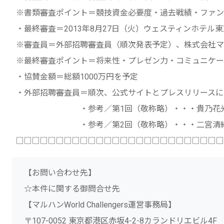
※書類審査ポイント＝競技資金必要度・過去戦績・ファン
・最終審査＝2013年8月27日（火）ウェスティンホテル
※審査員＝外部招聘審査員（順次発表予定）、株式会社マ
※最終審査ポイント＝将来性・プレゼン力・コミュニケー
・協賛金額＝総額1000万円を予定
・外部招聘審査員＝順次、公式サイトとプレスリリースに
・参考／第1回（敬称略）・・・貴乃花光司
・参考／第2回（敬称略）・・・二宮清純、乙
□□□□□□□□□□□□□□□□□□□□□□□□□□
【お問い合わせ先】
☆本件に関する御問合せ先
【マルハンWorld Challengers運営事務局】
〒107-0052 東京都港区赤坂4-2-8カランドリエビル4F