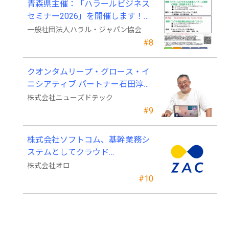
青森県主催：「ハラールビジネス
セミナー2026」を開催します！
（参加費無料）
一般社団法人ハラル・ジャパン協会
#8
クオンタムリープ・グロース・イ
ニシアティブ パートナー石田淳也
氏がニューズドテックの戦略顧問
株式会社ニューズドテック
に就任
#9
株式会社ソフトコム、基幹業務シ
ステムとしてクラウド
ERP「ZAC」を採用
株式会社オロ
#10