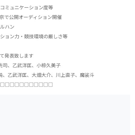
コミュニケーション度等
東京で公開オーディション開催
ルハン
ション力・競技環境の厳しさ等
て発表致します
、乙武洋匡、小椋久美子
武洋匡、大畑大介、川上直子、魔裟斗
□□□□□□□□□□□