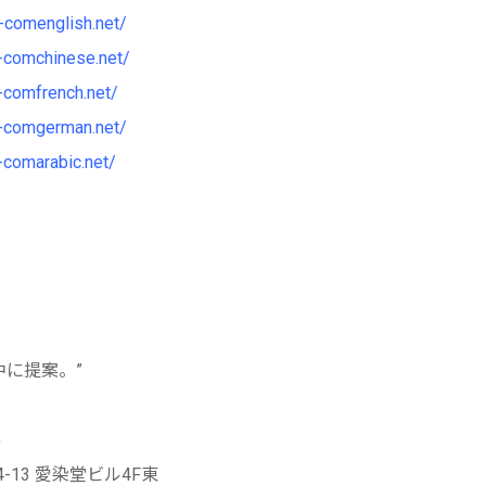
-comenglish.net/
-comchinese.net/
-comfrench.net/
e-comgerman.net/
-comarabic.net/
中に提案。”
)
13 愛染堂ビル4F東