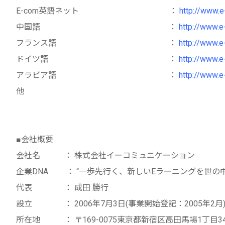
E-com英語ネット ：
http://www.e
中国語 ：
http://www.e
フランス語 ：
http://www.e
ドイツ語 ：
http://www.
アラビア語 ：
http://www.e
他
■会社概要
会社名 ： 株式会社イーコミュニケーション
企業DNA ： “一歩先行く、新しいEラーニングを世の
代表 ： 成田 勝行
設立 ： 2006年7月3日(事業開始登記：2005年2月
所在地 ： 〒169-0075東京都新宿区高田馬場1丁目34-