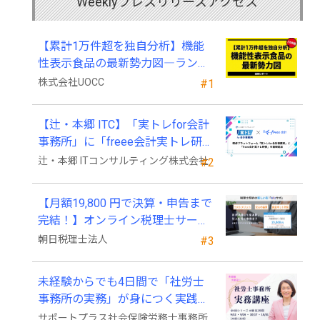
Weeklyプレスリリースアクセス
【累計1万件超を独自分析】機能
性表示食品の最新勢力図―ランキ
ングと2025年4月以降の変化
株式会社UOCC
#1
【辻・本郷 ITC】「実トレfor会計
事務所」に「freee会計実トレ研
修」を新規追加
辻・本郷 ITコンサルティング株式会社
#2
【月額19,800 円で決算・申告まで
完結！】オンライン税理士サービ
ス「Wiz サポ」
朝日税理士法人
#3
未経験からでも4日間で「社労士
事務所の実務」が身につく実践講
座、2026年9月開講
サポートプラス社会保険労務士事務所