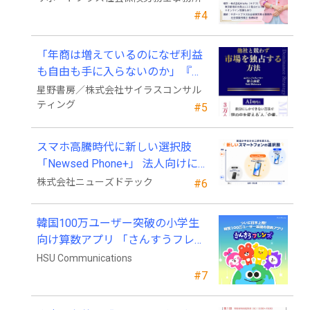
#4
「年商は増えているのになぜ利益
も自由も手に入らないのか」『他
社と競わず 市場を独占する方法』
星野書房／株式会社サイラスコンサル
発売
ティング
#5
スマホ高騰時代に新しい選択肢
「Newsed Phone+」 法人向けに7
月23日から販売開始
株式会社ニューズドテック
#6
韓国100万ユーザー突破の小学生
向け算数アプリ 「さんすうフレン
ズ」、ついに日本上陸!
HSU Communications
#7