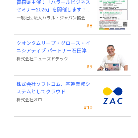
青森県主催：「ハラールビジネス
セミナー2026」を開催します！
（参加費無料）
一般社団法人ハラル・ジャパン協会
#8
クオンタムリープ・グロース・イ
ニシアティブ パートナー石田淳也
氏がニューズドテックの戦略顧問
株式会社ニューズドテック
に就任
#9
株式会社ソフトコム、基幹業務シ
ステムとしてクラウド
ERP「ZAC」を採用
株式会社オロ
#10