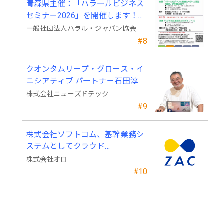
青森県主催：「ハラールビジネス
セミナー2026」を開催します！
（参加費無料）
一般社団法人ハラル・ジャパン協会
#8
クオンタムリープ・グロース・イ
ニシアティブ パートナー石田淳也
氏がニューズドテックの戦略顧問
株式会社ニューズドテック
に就任
#9
株式会社ソフトコム、基幹業務シ
ステムとしてクラウド
ERP「ZAC」を採用
株式会社オロ
#10