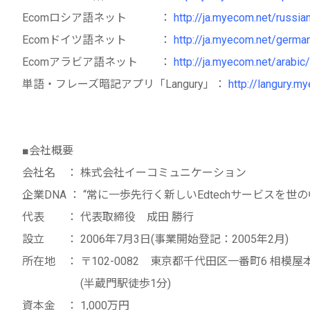
Ecomロシア語ネット ：
http://ja.myecom.net/russia
Ecomドイツ語ネット ：
http://ja.myecom.net/germa
Ecomアラビア語ネット ：
http://ja.myecom.net/arabic/
単語・フレーズ暗記アプリ「Langury」：
http://langury.m
■会社概要
会社名 ： 株式会社イーコミュニケーション
企業DNA ： “常に一歩先行く新しいEdtechサービスを世
代表 ： 代表取締役 成田 勝行
設立 ： 2006年7月3日(事業開始登記：2005年2月)
所在地 ： 〒102-0082 東京都千代田区一番町6 相模屋
(半蔵門駅徒歩1分)
資本金 ： 1,000万円