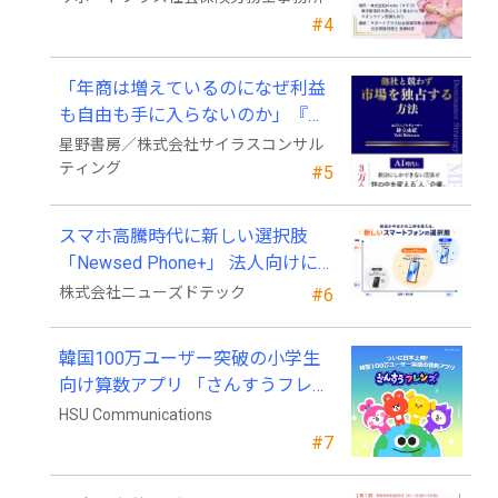
#4
「年商は増えているのになぜ利益
も自由も手に入らないのか」『他
社と競わず 市場を独占する方法』
星野書房／株式会社サイラスコンサル
発売
ティング
#5
スマホ高騰時代に新しい選択肢
「Newsed Phone+」 法人向けに7
月23日から販売開始
株式会社ニューズドテック
#6
韓国100万ユーザー突破の小学生
向け算数アプリ 「さんすうフレン
ズ」、ついに日本上陸!
HSU Communications
#7