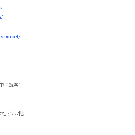
n/
n/
yecom.net/
の中に提案”
本社ビル7階