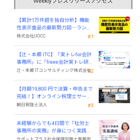
Weeklyプレスリリースアクセス
【累計1万件超を独自分析】機能
性表示食品の最新勢力図―ランキ
ングと2025年4月以降の変化
株式会社UOCC
#1
【辻・本郷 ITC】「実トレfor会計
事務所」に「freee会計実トレ研
修」を新規追加
辻・本郷 ITコンサルティング株式会社
#2
【月額19,800 円で決算・申告まで
完結！】オンライン税理士サービ
ス「Wiz サポ」
朝日税理士法人
#3
未経験からでも4日間で「社労士
事務所の実務」が身につく実践講
座、2026年9月開講
サポートプラス社会保険労務士事務所