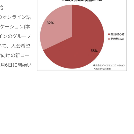
始
のオンライン語
ケーション(本
インのグループ
いて、入会希望
者向けの新コー
、2月6日に開始い