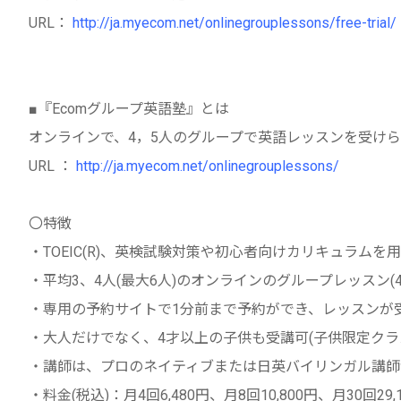
URL：
http://ja.myecom.net/onlinegrouplessons/free-trial/
■『Ecomグループ英語塾』とは
オンラインで、4，5人のグループで英語レッスンを受け
URL ：
http://ja.myecom.net/onlinegrouplessons/
〇特徴
・TOEIC(R)、英検試験対策や初心者向けカリキュラムを
・平均3、4人(最大6人)のオンラインのグループレッスン(4
・専用の予約サイトで1分前まで予約ができ、レッスンが
・大人だけでなく、4才以上の子供も受講可(子供限定クラ
・講師は、プロのネイティブまたは日英バイリンガル講師
・料金(税込)：月4回6,480円、月8回10,800円、月30回29,