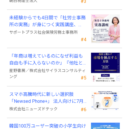
朝日税理士法人
#3
未経験からでも4日間で「社労士事務
所の実務」が身につく実践講座、
2026年9月開講
サポートプラス社会保険労務士事務所
#4
「年商は増えているのになぜ利益も
自由も手に入らないのか」『他社と
競わず 市場を独占する方法』発売
星野書房／株式会社サイラスコンサルティ
ング
#5
スマホ高騰時代に新しい選択肢
「Newsed Phone+」 法人向けに7月
23日から販売開始
株式会社ニューズドテック
#6
韓国100万ユーザー突破の小学生向け