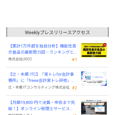
Weeklyプレスリリースアクセス
【累計1万件超を独自分析】機能性表
示食品の最新勢力図―ランキングと
2025年4月以降の変化
株式会社UOCC
#1
【辻・本郷 ITC】「実トレfor会計事
務所」に「freee会計実トレ研修」を
新規追加
辻・本郷 ITコンサルティング株式会社
#2
【月額19,800 円で決算・申告まで完
結！】オンライン税理士サービス
「Wiz サポ」