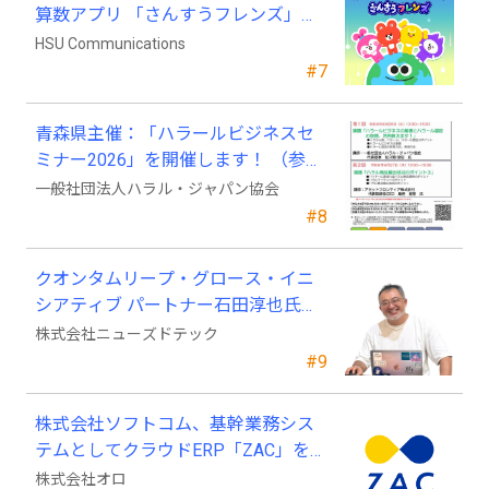
算数アプリ 「さんすうフレンズ」、
ついに日本上陸!
HSU Communications
#7
青森県主催：「ハラールビジネスセ
ミナー2026」を開催します！ （参加
費無料）
一般社団法人ハラル・ジャパン協会
#8
クオンタムリープ・グロース・イニ
シアティブ パートナー石田淳也氏が
ニューズドテックの戦略顧問に就任
株式会社ニューズドテック
#9
株式会社ソフトコム、基幹業務シス
テムとしてクラウドERP「ZAC」を採
用
株式会社オロ