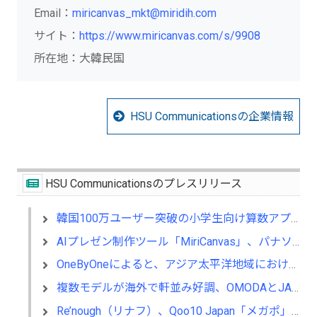
Email：
miricanvas_mkt@miridih.com
サイト：
https://www.miricanvas.com/s/9908
所在地：大韓民国
HSU Communicationsの企業情報
HSU Communicationsのプレスリリース
韓国100万ユーザー突破の小学生向け算数アプリ 「さんすうフレンズ」、ついに日本上陸!
AIプレゼン制作ツール「MiriCanvas」、パナソニックEWネットワークスが約100名導入
OneByOneによると、アジア太平洋地域における次の倉庫ボトルネックは労働力ではなく、接続性である
複数モデルが海外で軒並み好調、OMODAとJAECOOが世界シェアを拡大中
Re’nough（リナフ）、Qoo10 Japan「メガポ」に参加…日本市場攻略を本格化