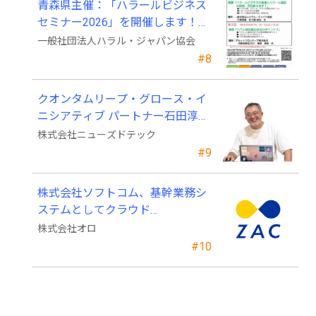
青森県主催：「ハラールビジネス
セミナー2026」を開催します！
（参加費無料）
一般社団法人ハラル・ジャパン協会
#8
クオンタムリープ・グロース・イ
ニシアティブ パートナー石田淳也
氏がニューズドテックの戦略顧問
株式会社ニューズドテック
に就任
#9
株式会社ソフトコム、基幹業務シ
ステムとしてクラウド
ERP「ZAC」を採用
株式会社オロ
#10