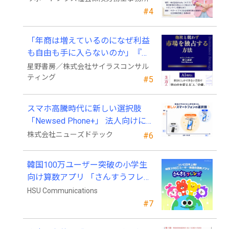
#4
「年商は増えているのになぜ利益
も自由も手に入らないのか」『他
社と競わず 市場を独占する方法』
星野書房／株式会社サイラスコンサル
発売
ティング
#5
スマホ高騰時代に新しい選択肢
「Newsed Phone+」 法人向けに7
月23日から販売開始
株式会社ニューズドテック
#6
韓国100万ユーザー突破の小学生
向け算数アプリ 「さんすうフレン
ズ」、ついに日本上陸!
HSU Communications
#7