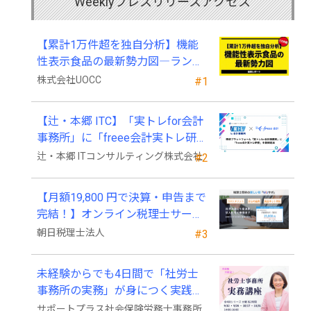
Weeklyプレスリリースアクセス
【累計1万件超を独自分析】機能
性表示食品の最新勢力図―ランキ
ングと2025年4月以降の変化
株式会社UOCC
#1
【辻・本郷 ITC】「実トレfor会計
事務所」に「freee会計実トレ研
修」を新規追加
辻・本郷 ITコンサルティング株式会社
#2
【月額19,800 円で決算・申告まで
完結！】オンライン税理士サービ
ス「Wiz サポ」
朝日税理士法人
#3
未経験からでも4日間で「社労士
事務所の実務」が身につく実践講
座、2026年9月開講
サポートプラス社会保険労務士事務所