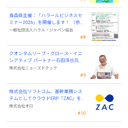
青森県主催：「ハラールビジネスセ
ミナー2026」を開催します！ （参加
費無料）
一般社団法人ハラル・ジャパン協会
#8
クオンタムリープ・グロース・イニ
シアティブ パートナー石田淳也氏が
ニューズドテックの戦略顧問に就任
株式会社ニューズドテック
#9
株式会社ソフトコム、基幹業務シス
テムとしてクラウドERP「ZAC」を採
用
株式会社オロ
#10