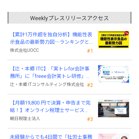
Weeklyプレスリリースアクセス
【累計1万件超を独自分析】機能性表
示食品の最新勢力図―ランキングと
2025年4月以降の変化
株式会社UOCC
#1
【辻・本郷 ITC】「実トレfor会計事
務所」に「freee会計実トレ研修」を
新規追加
辻・本郷 ITコンサルティング株式会社
#2
【月額19,800 円で決算・申告まで完
結！】オンライン税理士サービス
「Wiz サポ」
朝日税理士法人
#3
未経験からでも4日間で「社労士事務