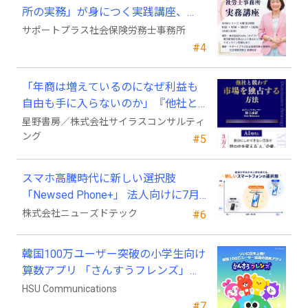
所の実務」が身につく実践講座、
2026年9月開講
サポートプラス社会保険労務士事務所
#4
「年商は増えているのになぜ利益も
自由も手に入らないのか」『他社と
競わず 市場を独占する方法』発売
星野書房／株式会社サイラスコンサルティ
ング
#5
スマホ高騰時代に新しい選択肢
「Newsed Phone+」 法人向けに7月
23日から販売開始
株式会社ニューズドテック
#6
韓国100万ユーザー突破の小学生向け
算数アプリ 「さんすうフレンズ」、
ついに日本上陸!
HSU Communications
#7