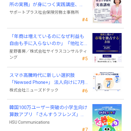
所の実務」が身につく実践講座、
2026年9月開講
サポートプラス社会保険労務士事務所
#4
「年商は増えているのになぜ利益も
自由も手に入らないのか」『他社と
競わず 市場を独占する方法』発売
星野書房／株式会社サイラスコンサルティ
ング
#5
スマホ高騰時代に新しい選択肢
「Newsed Phone+」 法人向けに7月
23日から販売開始
株式会社ニューズドテック
#6
韓国100万ユーザー突破の小学生向け
算数アプリ 「さんすうフレンズ」、
ついに日本上陸!
HSU Communications
#7