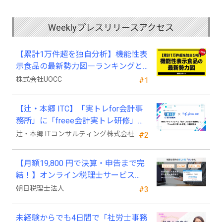
Weeklyプレスリリースアクセス
【累計1万件超を独自分析】機能性表
示食品の最新勢力図―ランキングと
2025年4月以降の変化
株式会社UOCC
#1
【辻・本郷 ITC】「実トレfor会計事
務所」に「freee会計実トレ研修」を
新規追加
辻・本郷 ITコンサルティング株式会社
#2
【月額19,800 円で決算・申告まで完
結！】オンライン税理士サービス
「Wiz サポ」
朝日税理士法人
#3
未経験からでも4日間で「社労士事務