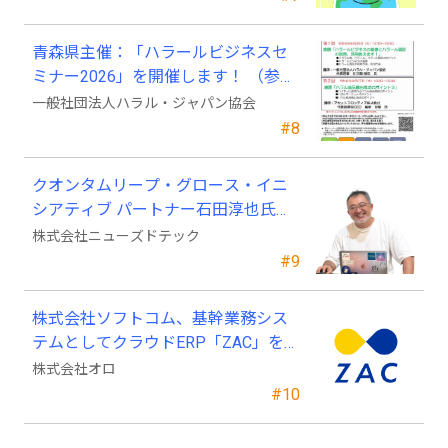
青森県主催：「ハラールビジネスセ
ミナー2026」を開催します！ （参加
費無料）
一般社団法人ハラル・ジャパン協会
#8
クオンタムリープ・グロース・イニ
シアティブ パートナー石田淳也氏が
ニューズドテックの戦略顧問に就任
株式会社ニューズドテック
#9
株式会社ソフトコム、基幹業務シス
テムとしてクラウドERP「ZAC」を採
用
株式会社オロ
#10