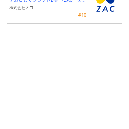
テムとしてクラウドERP「ZAC」を採
用
株式会社オロ
#10