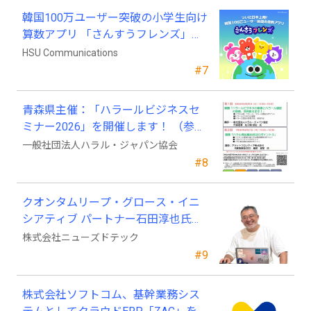
韓国100万ユーザー突破の小学生向け
算数アプリ 「さんすうフレンズ」、
ついに日本上陸!
HSU Communications
#7
青森県主催：「ハラールビジネスセ
ミナー2026」を開催します！ （参加
費無料）
一般社団法人ハラル・ジャパン協会
#8
クオンタムリープ・グロース・イニ
シアティブ パートナー石田淳也氏が
ニューズドテックの戦略顧問に就任
株式会社ニューズドテック
#9
株式会社ソフトコム、基幹業務シス