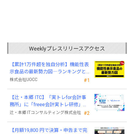
Weeklyプレスリリースアクセス
【累計1万件超を独自分析】機能性表
示食品の最新勢力図―ランキングと
2025年4月以降の変化
株式会社UOCC
#1
【辻・本郷 ITC】「実トレfor会計事
務所」に「freee会計実トレ研修」を
新規追加
辻・本郷 ITコンサルティング株式会社
#2
【月額19,800 円で決算・申告まで完