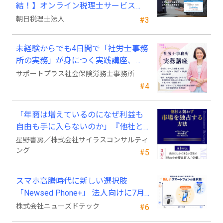
結！】オンライン税理士サービス
「Wiz サポ」
朝日税理士法人
#3
未経験からでも4日間で「社労士事務
所の実務」が身につく実践講座、
2026年9月開講
サポートプラス社会保険労務士事務所
#4
「年商は増えているのになぜ利益も
自由も手に入らないのか」『他社と
競わず 市場を独占する方法』発売
星野書房／株式会社サイラスコンサルティ
ング
#5
スマホ高騰時代に新しい選択肢
「Newsed Phone+」 法人向けに7月
23日から販売開始
株式会社ニューズドテック
#6