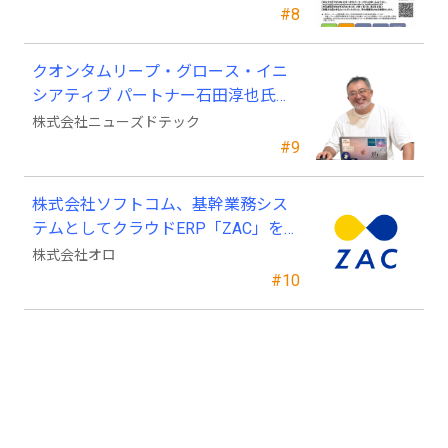
#8
クオンタムリープ・グロース・イニ
シアティブ パートナー石田淳也氏が
ニューズドテックの戦略顧問に就任
株式会社ニューズドテック
#9
株式会社ソフトコム、基幹業務シス
テムとしてクラウドERP「ZAC」を採
用
株式会社オロ
#10