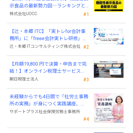
示食品の最新勢力図―ランキングと
2025年4月以降の変化
株式会社UOCC
#1
【辻・本郷 ITC】「実トレfor会計事
務所」に「freee会計実トレ研修」を
新規追加
辻・本郷 ITコンサルティング株式会社
#2
【月額19,800 円で決算・申告まで完
結！】オンライン税理士サービス
「Wiz サポ」
朝日税理士法人
#3
未経験からでも4日間で「社労士事務
所の実務」が身につく実践講座、
2026年9月開講
サポートプラス社会保険労務士事務所
#4