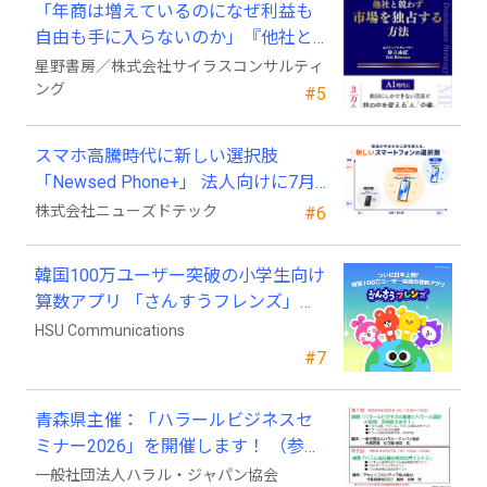
「年商は増えているのになぜ利益も
自由も手に入らないのか」『他社と
競わず 市場を独占する方法』発売
星野書房／株式会社サイラスコンサルティ
ング
#5
スマホ高騰時代に新しい選択肢
「Newsed Phone+」 法人向けに7月
23日から販売開始
株式会社ニューズドテック
#6
韓国100万ユーザー突破の小学生向け
算数アプリ 「さんすうフレンズ」、
ついに日本上陸!
HSU Communications
#7
青森県主催：「ハラールビジネスセ
ミナー2026」を開催します！ （参加
費無料）
一般社団法人ハラル・ジャパン協会