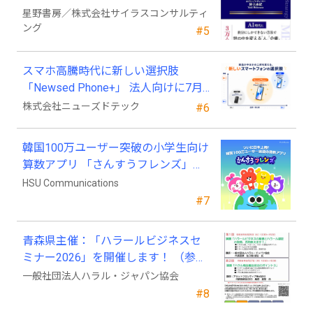
競わず 市場を独占する方法』発売
星野書房／株式会社サイラスコンサルティ
ング
#5
スマホ高騰時代に新しい選択肢
「Newsed Phone+」 法人向けに7月
23日から販売開始
株式会社ニューズドテック
#6
韓国100万ユーザー突破の小学生向け
算数アプリ 「さんすうフレンズ」、
ついに日本上陸!
HSU Communications
#7
青森県主催：「ハラールビジネスセ
ミナー2026」を開催します！ （参加
費無料）
一般社団法人ハラル・ジャパン協会
#8