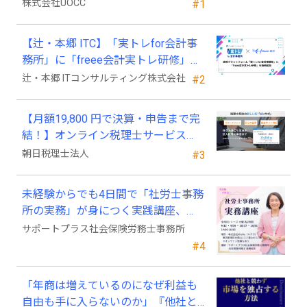
2025年4月以降の変化
株式会社UOCC
#1
【辻・本郷 ITC】「実トレfor会計事
務所」に「freee会計実トレ研修」を
新規追加
辻・本郷 ITコンサルティング株式会社
#2
【月額19,800 円で決算・申告まで完
結！】オンライン税理士サービス
「Wiz サポ」
朝日税理士法人
#3
未経験からでも4日間で「社労士事務
所の実務」が身につく実践講座、
2026年9月開講
サポートプラス社会保険労務士事務所
#4
「年商は増えているのになぜ利益も
自由も手に入らないのか」『他社と