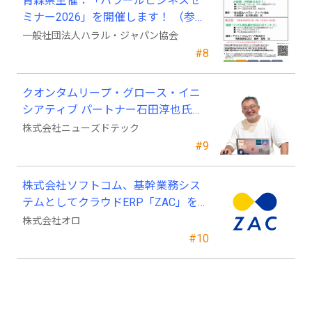
青森県主催：「ハラールビジネスセ
ミナー2026」を開催します！ （参加
費無料）
一般社団法人ハラル・ジャパン協会
#8
クオンタムリープ・グロース・イニ
シアティブ パートナー石田淳也氏が
ニューズドテックの戦略顧問に就任
株式会社ニューズドテック
#9
株式会社ソフトコム、基幹業務シス
テムとしてクラウドERP「ZAC」を採
用
株式会社オロ
#10