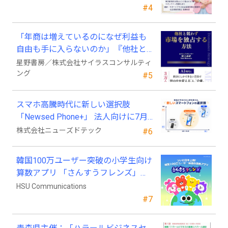
#4
「年商は増えているのになぜ利益も
自由も手に入らないのか」『他社と
競わず 市場を独占する方法』発売
星野書房／株式会社サイラスコンサルティ
ング
#5
スマホ高騰時代に新しい選択肢
「Newsed Phone+」 法人向けに7月
23日から販売開始
株式会社ニューズドテック
#6
韓国100万ユーザー突破の小学生向け
算数アプリ 「さんすうフレンズ」、
ついに日本上陸!
HSU Communications
#7