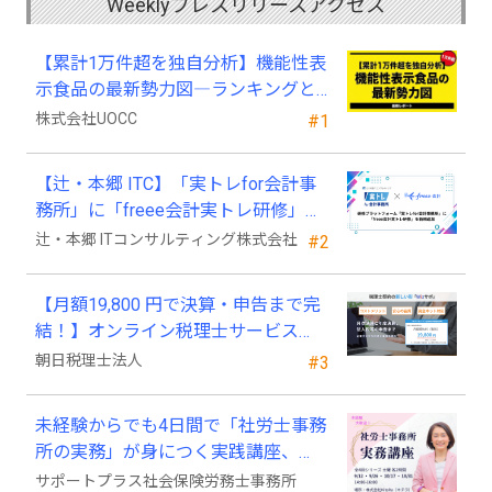
Weeklyプレスリリースアクセス
【累計1万件超を独自分析】機能性表
示食品の最新勢力図―ランキングと
2025年4月以降の変化
株式会社UOCC
#1
【辻・本郷 ITC】「実トレfor会計事
務所」に「freee会計実トレ研修」を
新規追加
辻・本郷 ITコンサルティング株式会社
#2
【月額19,800 円で決算・申告まで完
結！】オンライン税理士サービス
「Wiz サポ」
朝日税理士法人
#3
未経験からでも4日間で「社労士事務
所の実務」が身につく実践講座、
2026年9月開講
サポートプラス社会保険労務士事務所