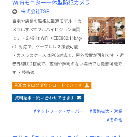
Wi-Fiモニター一体型防犯カメラ
株式会社TSP
自宅や店舗の監視に最適モデル ・カ
メラはすべてフルハイビジョン画質
です ・2.4GHz WiFi（IEEE802.11b/g/
n）対応で、ケーブルレス接続可能
・カメラのケースはIP66対応で、屋外設置が可能です ・近
⾚外線LED搭載で、夜間や照明のない場所でも撮影可能で
す ・技術適…
PDFカタログダウンロードできます
資料請求・問い合わせできます
#ネットワーク・サーバー
#販路拡大・営業
#その他