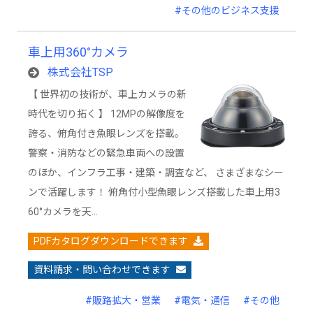
#その他のビジネス支援
車上用360°カメラ
株式会社TSP
【 世界初の技術が、車上カメラの新
時代を切り拓く 】 12MPの解像度を
誇る、俯角付き魚眼レンズを搭載。
警察・消防などの緊急車両への設置
のほか、インフラ工事・建築・調査など、 さまざまなシー
ンで活躍します！ 俯角付小型魚眼レンズ搭載した車上用3
60°カメラを天…
PDFカタログダウンロードできます
資料請求・問い合わせできます
#販路拡大・営業
#電気・通信
#その他