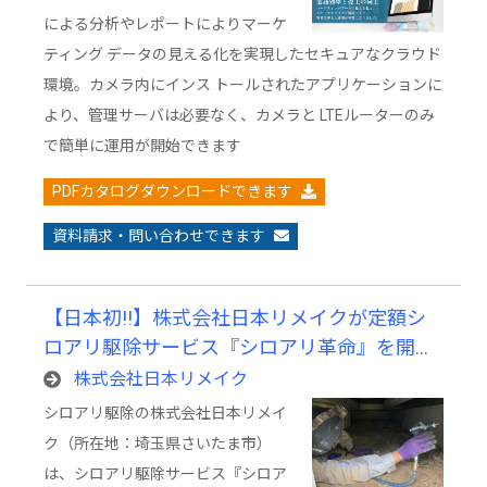
による分析やレポートによりマーケ
ティング データの見える化を実現したセキュアなクラウド
環境。カメラ内にインス トールされたアプリケーションに
より、管理サーバは必要なく、カメラと LTEルーターのみ
で簡単に運用が開始できます
PDFカタログダウンロードできます
資料請求・問い合わせできます
【日本初!!】株式会社日本リメイクが定額シ
ロアリ駆除サービス『シロアリ革命』を開
始！見積不要で訪問回数１回のみ、利用者と
株式会社日本リメイク
の接触回数を徹底的に減らし家を守る
シロアリ駆除の株式会社日本リメイ
ク（所在地：埼玉県さいたま市）
は、シロアリ駆除サービス『シロア