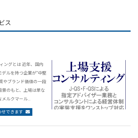
ビス
ィングとは 近年、国内
デルを持つ企業が"中堅
質やブランド価値の一段
背景のもと、上場は単な
なメルクマール…
わせできます