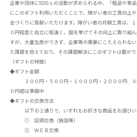
企業や団体にSDGｓの活動が求められる中、「粗品や景
にこのギフト利用いただくことで、障がい者の工賃向上や
会づくりに貢献いただけます。障がい者の月額工賃は、１
０円程度と自立に程遠く、国を挙げてその向上に取り組ん
すが、大量生産ができず、企業等の需要にこたえられない
た課題を抱えており、その課題解決にこのギフトは繋がり
（ギフトの特徴）
◆ギフト金額
３００円・５００円・１０００円・２０００円 ※
０円超は準備中
◆ギフトの交換方法
以下の２通りで、いずれもお好きな商品をお選びい
➀ 店頭交換（施設等）
➁ ＷＥＢ交換