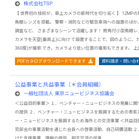
株式会社TSP
【 世界初の技術が、車上カメラの新時代を切り拓く 】 12MP
魚眼レンズを搭載。 警察・消防などの緊急車両への設置のほか
調査など、 さまざまなシーンで活躍します！ 俯角付小型魚眼レン
カメラを天空(垂直上)に向け て設置することで、図のように、
360度)が撮影 でき、カメラより低い位置の撮影もできます。 
PDFカタログダウンロードできます
資料請求・問い合
公益事業と共益事業（＊会員組織）
一般社団法人 東京ニュービジネス協議会
＜公益目的事業＞ １．ベンチャー・ニュービジネスの発展に関
の提供 ２．ベンチャー・ニュービジネスを振興するための表彰
ー・ニュービジネスを振興するため海外との交流事業 ＜共益目
究部会の事業活動を通じた会員への啓蒙活動、自己研鑽活動 ２
けた支援事業、情報の提供、相互交流の促進