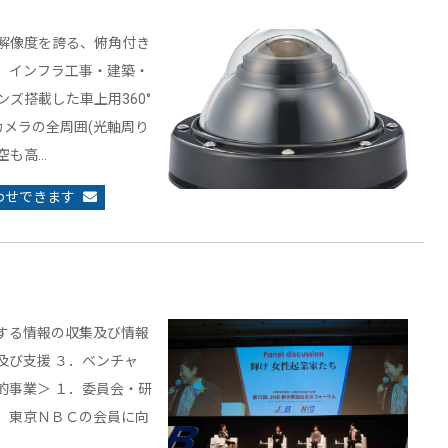
の解像度を誇る、俯角付き
、インフラ工事・建築・
ズ搭載した車上用360°
カメラの全周囲(光軸周り
上空も高…
わせできます
する情報の収集及び情報
及び支援 ３．ベンチャ
的事業＞ １．委員会・研
．東京ＮＢＣの会員に向