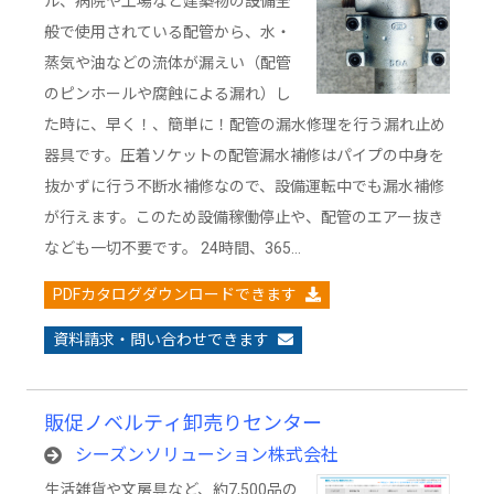
ル、病院や工場など建築物の設備全
般で使用されている配管から、水・
蒸気や油などの流体が漏えい（配管
のピンホールや腐蝕による漏れ）し
た時に、早く！、簡単に！配管の漏水修理を行う漏れ止め
器具です。圧着ソケットの配管漏水補修はパイプの中身を
抜かずに行う不断水補修なので、設備運転中でも漏水補修
が行えます。このため設備稼働停止や、配管のエアー抜き
なども一切不要です。 24時間、365…
PDFカタログダウンロードできます
資料請求・問い合わせできます
販促ノベルティ卸売りセンター
シーズンソリューション株式会社
生活雑貨や文房具など、約7,500品の