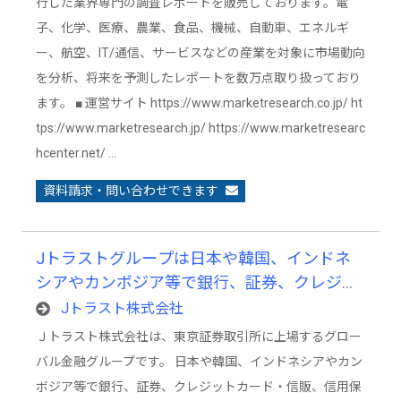
行した業界専門の調査レポートを販売しております。電
子、化学、医療、農業、食品、機械、自動車、エネルギ
ー、航空、IT/通信、サービスなどの産業を対象に市場動向
を分析、将来を予測したレポートを数万点取り扱っており
ます。 ■ 運営サイト https://www.marketresearch.co.jp/ ht
tps://www.marketresearch.jp/ https://www.marketresearc
hcenter.net/ …
資料請求・問い合わせできます
Jトラストグループは日本や韓国、インドネ
シアやカンボジア等で銀行、証券、クレジッ
トカード・信販、信用保証、サービサー、不
Jトラスト株式会社
動産などの各事業を展開しています。
Ｊトラスト株式会社は、東京証券取引所に上場するグロー
バル金融グループです。 日本や韓国、インドネシアやカン
ボジア等で銀行、証券、クレジットカード・信販、信用保