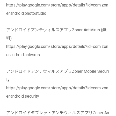
https://play.google.com/store/apps/details?id=com.zon
er.android.photostudio
アンドロイドアンチウィルスアプリZoner AntiVirus (無
料)
https://play.google.com/store/apps/details?id=com.zon
er.android.antivirus
アンドロイドアンチウィルスアプリZoner Mobile Securi
ty
https://play.google.com/store/apps/details?id=com.zon
er.android.security
アンドロイドタブレットアンチウィルスアプリZoner An