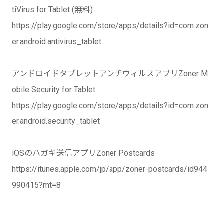
tiVirus for Tablet (無料)
https://play.google.com/store/apps/details?id=com.zon
er.android.antivirus_tablet
アンドロイドタブレットアンチウィルスアプリZoner M
obile Security for Tablet
https://play.google.com/store/apps/details?id=com.zon
er.android.security_tablet
iOSのハガキ送信アプリZoner Postcards
https://itunes.apple.com/jp/app/zoner-postcards/id944
990415?mt=8