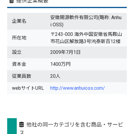
提供企業概要
安徽開源軟件有限公司(略称: Anhu
企業名
i OSS)
〒243-000 海外中国安徽省馬鞍山
所在地
市花山区解放路3号鸿泰新百12楼
設立
2009年7月1日
資本金
1400万円
従業員数
20人
webサイトURL
http://www.anhuioss.com/
他社の同一カテゴリを含む商品・サービ
ス