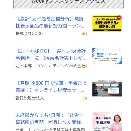
Weeklyプレスリリースアクセス
【累計1万件超を独自分析】機能
性表示食品の最新勢力図―ランキ
ングと2025年4月以降の変化
株式会社UOCC
#1
【辻・本郷 ITC】「実トレfor会計
事務所」に「freee会計実トレ研
修」を新規追加
辻・本郷 ITコンサルティング株式会社
#2
【月額19,800 円で決算・申告まで
完結！】オンライン税理士サービ
ス「Wiz サポ」
朝日税理士法人
#3
未経験からでも4日間で「社労士
事務所の実務」が身につく実践講
座、2026年9月開講
サポートプラス社会保険労務士事務所