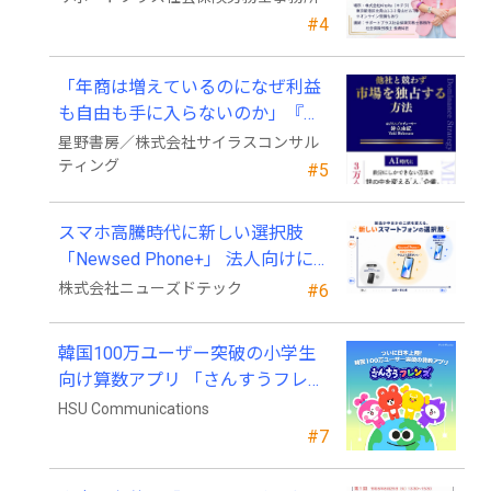
#4
「年商は増えているのになぜ利益
も自由も手に入らないのか」『他
社と競わず 市場を独占する方法』
星野書房／株式会社サイラスコンサル
発売
ティング
#5
スマホ高騰時代に新しい選択肢
「Newsed Phone+」 法人向けに7
月23日から販売開始
株式会社ニューズドテック
#6
韓国100万ユーザー突破の小学生
向け算数アプリ 「さんすうフレン
ズ」、ついに日本上陸!
HSU Communications
#7