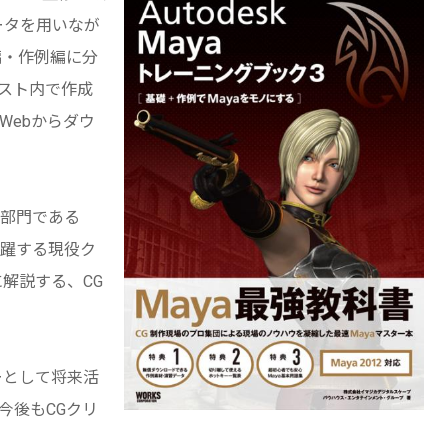
ータを用いなが
礎編・作例編に分
スト内で作成
Webからダウ
部門である
躍する現役ク
解説する、CG
ーとして将来活
今後もCGクリ