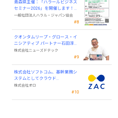
青森県主催：「ハラールビジネス
セミナー2026」を開催します！
（参加費無料）
一般社団法人ハラル・ジャパン協会
#8
クオンタムリープ・グロース・イ
ニシアティブ パートナー石田淳也
氏がニューズドテックの戦略顧問
株式会社ニューズドテック
に就任
#9
株式会社ソフトコム、基幹業務シ
ステムとしてクラウド
ERP「ZAC」を採用
株式会社オロ
#10