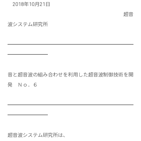
2018年10月21日
超音
波システム研究所
━━━━━━━━━━━━━━━━━━━━━━━━━
━━━━━━━━
音と超音波の組み合わせを利用した超音波制御技術を開
発 Ｎｏ．６
━━━━━━━━━━━━━━━━━━━━━━━━━
━━━━━━━━
超音波システム研究所は、