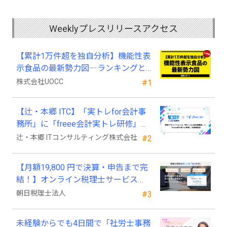
Weeklyプレスリリースアクセス
【累計1万件超を独自分析】機能性表
示食品の最新勢力図―ランキングと
2025年4月以降の変化
株式会社UOCC
#1
【辻・本郷 ITC】「実トレfor会計事
務所」に「freee会計実トレ研修」を
新規追加
辻・本郷 ITコンサルティング株式会社
#2
【月額19,800 円で決算・申告まで完
結！】オンライン税理士サービス
「Wiz サポ」
朝日税理士法人
#3
未経験からでも4日間で「社労士事務