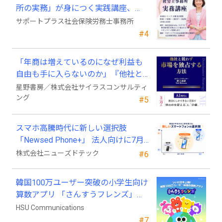
所の実務」が身につく実践講座、
2026年9月開講
サポートプラス社会保険労務士事務所
#4
「年商は増えているのになぜ利益も
自由も手に入らないのか」『他社と
競わず 市場を独占する方法』発売
星野書房／株式会社サイラスコンサルティ
ング
#5
スマホ高騰時代に新しい選択肢
「Newsed Phone+」 法人向けに7月
23日から販売開始
株式会社ニューズドテック
#6
韓国100万ユーザー突破の小学生向け
算数アプリ 「さんすうフレンズ」、
ついに日本上陸!
HSU Communications
#7