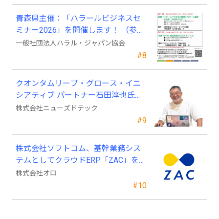
青森県主催：「ハラールビジネスセ
ミナー2026」を開催します！ （参加
費無料）
一般社団法人ハラル・ジャパン協会
#8
クオンタムリープ・グロース・イニ
シアティブ パートナー石田淳也氏が
ニューズドテックの戦略顧問に就任
株式会社ニューズドテック
#9
株式会社ソフトコム、基幹業務シス
テムとしてクラウドERP「ZAC」を採
用
株式会社オロ
#10