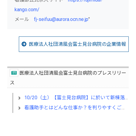
kango.com/
メール
fj-seifuu@aurora.ocn.ne.jp
"
医療法人社団清風会富士見台病院の企業情報
医療法人社団清風会富士見台病院のプレスリリー
ス
10/20（土）【富士見台病院】に於いて新棟落成を記念した新棟内覧会及び懇親会を開催
看護助手とはどんな仕事か？を判りやすくご紹介するサイトを開設