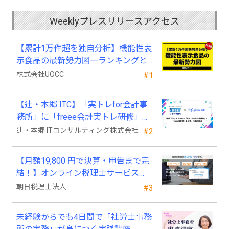
Weeklyプレスリリースアクセス
【累計1万件超を独自分析】機能性表
示食品の最新勢力図―ランキングと
2025年4月以降の変化
株式会社UOCC
#1
【辻・本郷 ITC】「実トレfor会計事
務所」に「freee会計実トレ研修」を
新規追加
辻・本郷 ITコンサルティング株式会社
#2
【月額19,800 円で決算・申告まで完
結！】オンライン税理士サービス
「Wiz サポ」
朝日税理士法人
#3
未経験からでも4日間で「社労士事務