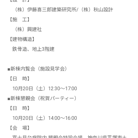
（株）伊藤喜三郎建築研究所/（株）秋山設計
【施 工】
（株）興建社
【建物構造】
鉄骨造、地上3階建
■新棟内覧会（施設見学会）
【日 時】
10月20日（土）12:30～17:00
■新棟懇親会（祝賀パーティー）
【日 時】
10月20日（土）14:00～16:00
【会 場】
富士見台病院内 懇親会特設会場 神奈川県平塚市土