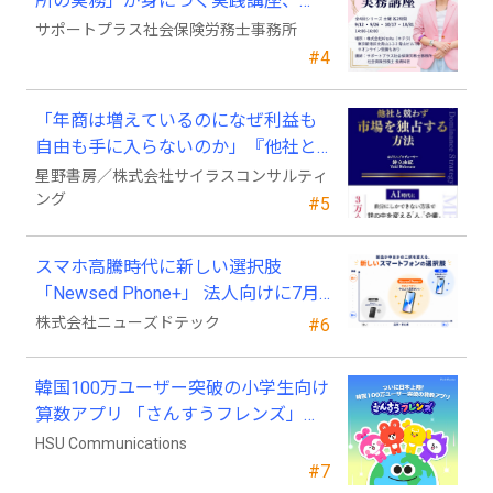
所の実務」が身につく実践講座、
2026年9月開講
サポートプラス社会保険労務士事務所
#4
「年商は増えているのになぜ利益も
自由も手に入らないのか」『他社と
競わず 市場を独占する方法』発売
星野書房／株式会社サイラスコンサルティ
ング
#5
スマホ高騰時代に新しい選択肢
「Newsed Phone+」 法人向けに7月
23日から販売開始
株式会社ニューズドテック
#6
韓国100万ユーザー突破の小学生向け
算数アプリ 「さんすうフレンズ」、
ついに日本上陸!
HSU Communications
#7