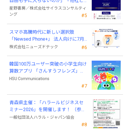
自由も手に入らないのか」『他社と
競わず 市場を独占する方法』発売
星野書房／株式会社サイラスコンサルティ
ング
#5
スマホ高騰時代に新しい選択肢
「Newsed Phone+」 法人向けに7月
23日から販売開始
株式会社ニューズドテック
#6
韓国100万ユーザー突破の小学生向け
算数アプリ 「さんすうフレンズ」、
ついに日本上陸!
HSU Communications
#7
青森県主催：「ハラールビジネスセ
ミナー2026」を開催します！ （参加
費無料）
一般社団法人ハラル・ジャパン協会
#8