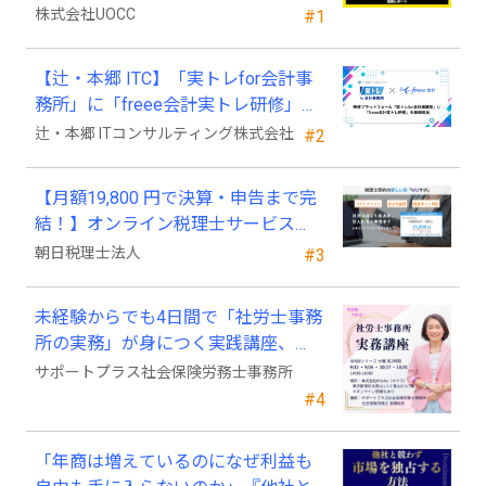
2025年4月以降の変化
株式会社UOCC
#1
【辻・本郷 ITC】「実トレfor会計事
務所」に「freee会計実トレ研修」を
新規追加
辻・本郷 ITコンサルティング株式会社
#2
【月額19,800 円で決算・申告まで完
結！】オンライン税理士サービス
「Wiz サポ」
朝日税理士法人
#3
未経験からでも4日間で「社労士事務
所の実務」が身につく実践講座、
2026年9月開講
サポートプラス社会保険労務士事務所
#4
「年商は増えているのになぜ利益も