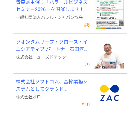
青森県主催：「ハラールビジネス
セミナー2026」を開催します！
（参加費無料）
一般社団法人ハラル・ジャパン協会
#8
クオンタムリープ・グロース・イ
ニシアティブ パートナー石田淳也
氏がニューズドテックの戦略顧問
株式会社ニューズドテック
に就任
#9
株式会社ソフトコム、基幹業務シ
ステムとしてクラウド
ERP「ZAC」を採用
株式会社オロ
#10