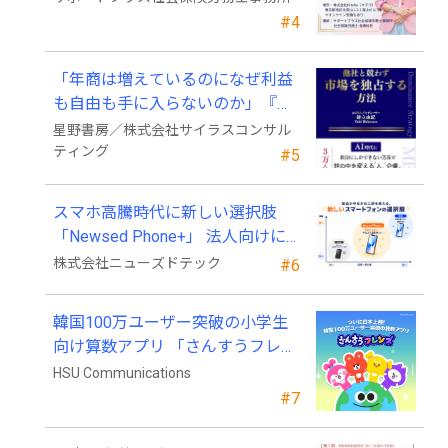
#4
「年商は増えているのになぜ利益
も自由も手に入らないのか」『他
社と競わず 市場を独占する方法』
星野書房／株式会社サイラスコンサル
発売
ティング
#5
スマホ高騰時代に新しい選択肢
「Newsed Phone+」 法人向けに7
月23日から販売開始
株式会社ニューズドテック
#6
韓国100万ユーザー突破の小学生
向け算数アプリ 「さんすうフレン
ズ」、ついに日本上陸!
HSU Communications
#7