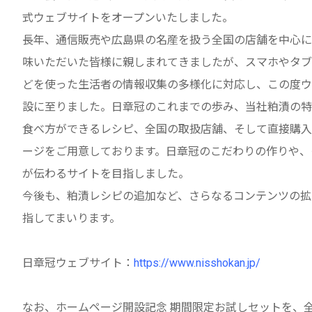
式ウェブサイトをオープンいたしました。
長年、通信販売や広島県の名産を扱う全国の店舗を中心に
味いただいた皆様に親しまれてきましたが、スマホやタブ
どを使った生活者の情報収集の多様化に対応し、この度ウ
設に至りました。日章冠のこれまでの歩み、当社粕漬の特
食べ方ができるレシピ、全国の取扱店舗、そして直接購入
ージをご用意しております。日章冠のこだわりの作りや、
が伝わるサイトを目指しました。
今後も、粕漬レシピの追加など、さらなるコンテンツの拡
指してまいります。
日章冠ウェブサイト：
https://www.nisshokan.jp/
なお、ホームページ開設記念 期間限定お試しセットを、全国