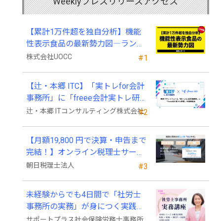
Weeklyプレスリリースアクセス
【累計1万件超を独自分析】機能
性表示食品の最新勢力図―ランキ
ングと2025年4月以降の変化
株式会社UOCC
#1
【辻・本郷 ITC】「実トレfor会計
事務所」に「freee会計実トレ研
修」を新規追加
辻・本郷 ITコンサルティング株式会社
#2
【月額19,800 円で決算・申告まで
完結！】オンライン税理士サービ
ス「Wiz サポ」
朝日税理士法人
#3
未経験からでも4日間で「社労士
事務所の実務」が身につく実践講
座、2026年9月開講
サポートプラス社会保険労務士事務所