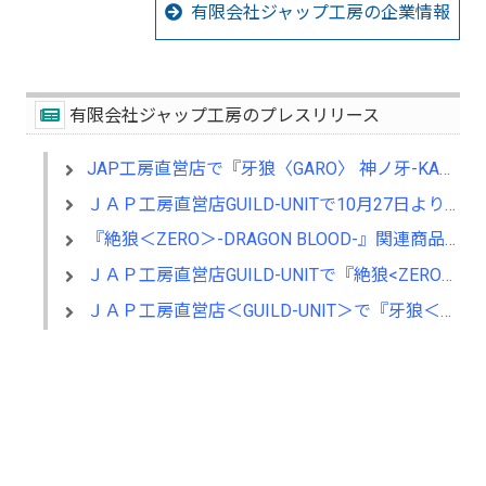
有限会社ジャップ工房の企業情報
有限会社ジャップ工房のプレスリリース
JAP工房直営店で『牙狼〈GARO〉 神ノ牙-KAMINOKIBA-』衣装＆プロップ展示中！
ＪＡＰ工房直営店GUILD-UNITで10月27日より『まいけるからわた はりこのぱけもの展』開催
『絶狼＜ZERO＞-DRAGON BLOOD-』関連商品を７／５より取扱開始
ＪＡＰ工房直営店GUILD-UNITで『絶狼<ZERO>』衣装＆プロップを展示中!!
ＪＡＰ工房直営店＜GUILD-UNIT＞で『牙狼＜ＧＡＲＯ＞』衣装展を開催！