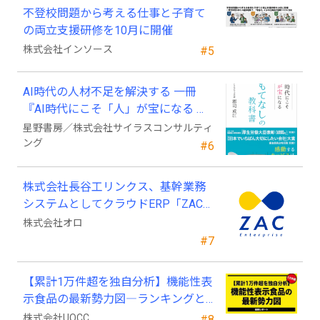
不登校問題から考える仕事と子育て
の両立支援研修を10月に開催
株式会社インソース
#5
AI時代の人材不足を解決する 一冊
『AI時代にこそ「人」が宝になる お
もてなしの教科書』 発売
星野書房／株式会社サイラスコンサルティ
ング
#6
株式会社長谷工リンクス、基幹業務
システムとしてクラウドERP「ZAC
Enterprise」を採用
株式会社オロ
#7
【累計1万件超を独自分析】機能性表
示食品の最新勢力図―ランキングと
2025年4月以降の変化
株式会社UOCC
#8