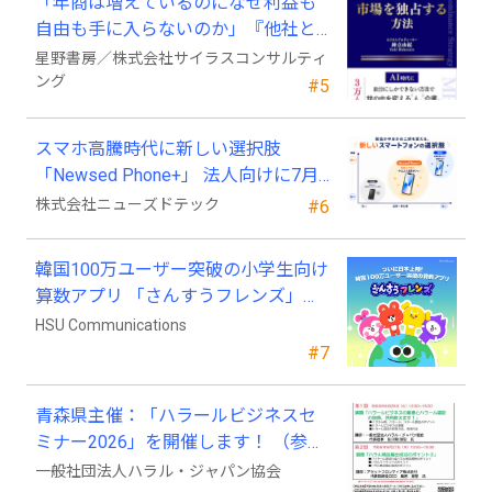
「年商は増えているのになぜ利益も
自由も手に入らないのか」『他社と
競わず 市場を独占する方法』発売
星野書房／株式会社サイラスコンサルティ
ング
#5
スマホ高騰時代に新しい選択肢
「Newsed Phone+」 法人向けに7月
23日から販売開始
株式会社ニューズドテック
#6
韓国100万ユーザー突破の小学生向け
算数アプリ 「さんすうフレンズ」、
ついに日本上陸!
HSU Communications
#7
青森県主催：「ハラールビジネスセ
ミナー2026」を開催します！ （参加
費無料）
一般社団法人ハラル・ジャパン協会