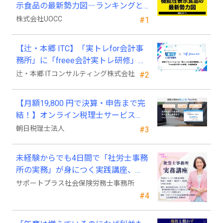
示食品の最新勢力図―ランキングと
2025年4月以降の変化
株式会社UOCC
#1
【辻・本郷 ITC】「実トレfor会計事
務所」に「freee会計実トレ研修」を
新規追加
辻・本郷 ITコンサルティング株式会社
#2
【月額19,800 円で決算・申告まで完
結！】オンライン税理士サービス
「Wiz サポ」
朝日税理士法人
#3
未経験からでも4日間で「社労士事務
所の実務」が身につく実践講座、
2026年9月開講
サポートプラス社会保険労務士事務所
#4