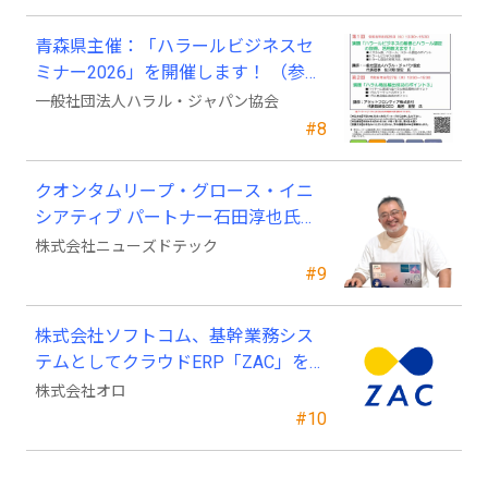
青森県主催：「ハラールビジネスセ
ミナー2026」を開催します！ （参加
費無料）
一般社団法人ハラル・ジャパン協会
#8
クオンタムリープ・グロース・イニ
シアティブ パートナー石田淳也氏が
ニューズドテックの戦略顧問に就任
株式会社ニューズドテック
#9
株式会社ソフトコム、基幹業務シス
テムとしてクラウドERP「ZAC」を採
用
株式会社オロ
#10