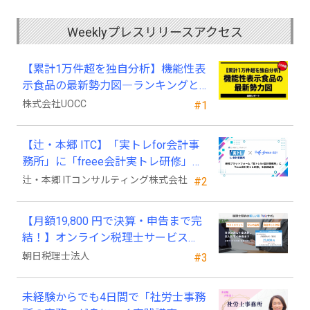
Weeklyプレスリリースアクセス
【累計1万件超を独自分析】機能性表
示食品の最新勢力図―ランキングと
2025年4月以降の変化
株式会社UOCC
#1
【辻・本郷 ITC】「実トレfor会計事
務所」に「freee会計実トレ研修」を
新規追加
辻・本郷 ITコンサルティング株式会社
#2
【月額19,800 円で決算・申告まで完
結！】オンライン税理士サービス
「Wiz サポ」
朝日税理士法人
#3
未経験からでも4日間で「社労士事務