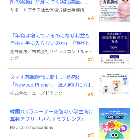
所の実務」が身につく実践講座、
2026年9月開講
サポートプラス社会保険労務士事務所
#4
「年商は増えているのになぜ利益も
自由も手に入らないのか」『他社と
競わず 市場を独占する方法』発売
星野書房／株式会社サイラスコンサルティ
ング
#5
スマホ高騰時代に新しい選択肢
「Newsed Phone+」 法人向けに7月
23日から販売開始
株式会社ニューズドテック
#6
韓国100万ユーザー突破の小学生向け
算数アプリ 「さんすうフレンズ」、
ついに日本上陸!
HSU Communications
#7