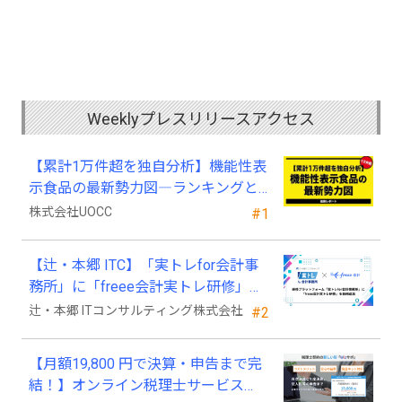
Weeklyプレスリリースアクセス
【累計1万件超を独自分析】機能性表
示食品の最新勢力図―ランキングと
2025年4月以降の変化
株式会社UOCC
#1
【辻・本郷 ITC】「実トレfor会計事
務所」に「freee会計実トレ研修」を
新規追加
辻・本郷 ITコンサルティング株式会社
#2
【月額19,800 円で決算・申告まで完
結！】オンライン税理士サービス