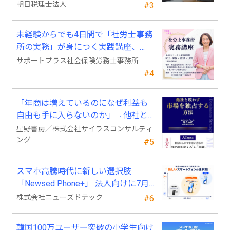
「Wiz サポ」
朝日税理士法人
#3
未経験からでも4日間で「社労士事務
所の実務」が身につく実践講座、
2026年9月開講
サポートプラス社会保険労務士事務所
#4
「年商は増えているのになぜ利益も
自由も手に入らないのか」『他社と
競わず 市場を独占する方法』発売
星野書房／株式会社サイラスコンサルティ
ング
#5
スマホ高騰時代に新しい選択肢
「Newsed Phone+」 法人向けに7月
23日から販売開始
株式会社ニューズドテック
#6
韓国100万ユーザー突破の小学生向け