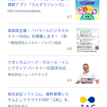
算数アプリ 「さんすうフレンズ」、
ついに日本上陸!
HSU Communications
#7
青森県主催：「ハラールビジネスセ
ミナー2026」を開催します！ （参加
費無料）
一般社団法人ハラル・ジャパン協会
#8
クオンタムリープ・グロース・イニ
シアティブ パートナー石田淳也氏が
ニューズドテックの戦略顧問に就任
株式会社ニューズドテック
#9
株式会社ソフトコム、基幹業務シス
テムとしてクラウドERP「ZAC」を採
用
株式会社オロ