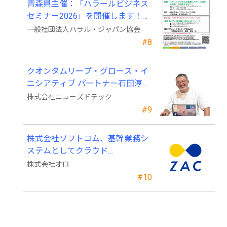
青森県主催：「ハラールビジネス
セミナー2026」を開催します！
（参加費無料）
一般社団法人ハラル・ジャパン協会
#8
クオンタムリープ・グロース・イ
ニシアティブ パートナー石田淳也
氏がニューズドテックの戦略顧問
株式会社ニューズドテック
に就任
#9
株式会社ソフトコム、基幹業務シ
ステムとしてクラウド
ERP「ZAC」を採用
株式会社オロ
#10