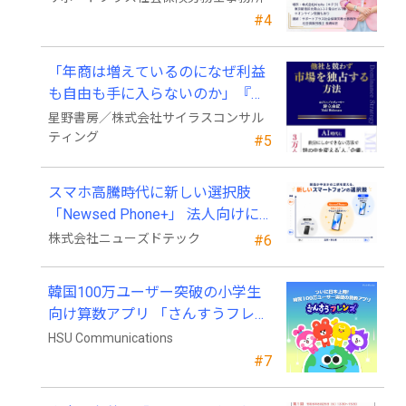
#4
「年商は増えているのになぜ利益
も自由も手に入らないのか」『他
社と競わず 市場を独占する方法』
星野書房／株式会社サイラスコンサル
発売
ティング
#5
スマホ高騰時代に新しい選択肢
「Newsed Phone+」 法人向けに7
月23日から販売開始
株式会社ニューズドテック
#6
韓国100万ユーザー突破の小学生
向け算数アプリ 「さんすうフレン
ズ」、ついに日本上陸!
HSU Communications
#7