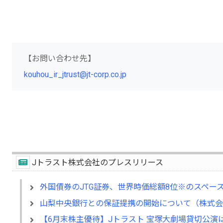
以
【お問い合わせ先】
kouhou_ir_jtrust@jt-corp.co.jp
Jトラスト株式会社のプレスリリース
外国債券のJTG証券、世界時価総額8位※のスペースX
山梨中央銀行との保証提携の開始について（株式会
【6月末株主優待】Jトラスト 宝塚大劇場貸切公演は2