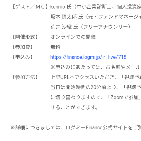
【ゲスト／ＭＣ】kenmo 氏（中小企業診断士、個人投資
坂本 慎太郎 氏（元・ファンドマネージャー
荒井 沙織 氏（フリーアナウンサー）
【開催形式】 オンラインでの開催
【参加費】 無料
【申込み】
https://finance.logmi.jp/ir_live/718
※申込みにあたっては、お名前やメールアドレ
【参加方法】 上記URLへアクセスいただき、「視聴予
当日は開始時間の20分前より、「視聴予約する
に切り替わりますので、「Zoomで参加」をク
することができます。
※詳細につきましては、ログミーFinance公式サイトをご