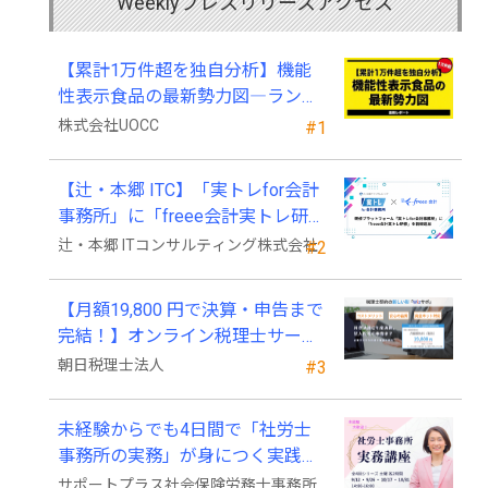
Weeklyプレスリリースアクセス
【累計1万件超を独自分析】機能
性表示食品の最新勢力図―ランキ
ングと2025年4月以降の変化
株式会社UOCC
#1
【辻・本郷 ITC】「実トレfor会計
事務所」に「freee会計実トレ研
修」を新規追加
辻・本郷 ITコンサルティング株式会社
#2
【月額19,800 円で決算・申告まで
完結！】オンライン税理士サービ
ス「Wiz サポ」
朝日税理士法人
#3
未経験からでも4日間で「社労士
事務所の実務」が身につく実践講
座、2026年9月開講
サポートプラス社会保険労務士事務所