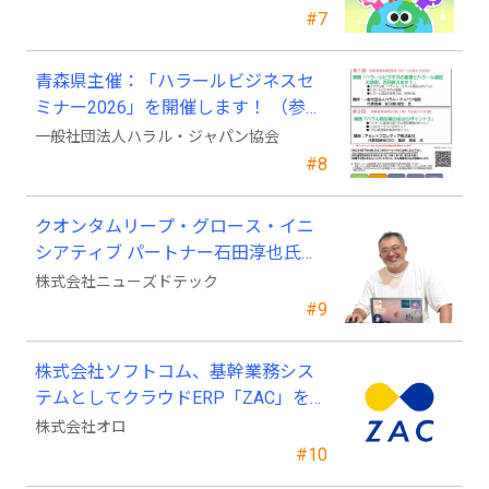
#7
青森県主催：「ハラールビジネスセ
ミナー2026」を開催します！ （参加
費無料）
一般社団法人ハラル・ジャパン協会
#8
クオンタムリープ・グロース・イニ
シアティブ パートナー石田淳也氏が
ニューズドテックの戦略顧問に就任
株式会社ニューズドテック
#9
株式会社ソフトコム、基幹業務シス
テムとしてクラウドERP「ZAC」を採
用
株式会社オロ
#10