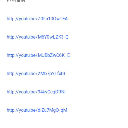
応用事例
http://youtu.be/Z0Fa10OwTEA
http://youtu.be/M6Y0wLZK3-Q
http://youtu.be/MUBbZwC6K_E
http://youtu.be/2Mb7pYTfxbI
http://youtu.be/94kyCcgDRNI
http://youtu.be/diZu7MgQ-qM