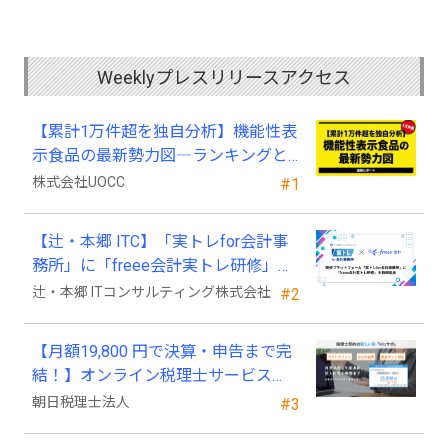
Weeklyプレスリリースアクセス
【累計1万件超を独自分析】機能性表
示食品の最新勢力図―ランキングと
2025年4月以降の変化
株式会社UOCC
#1
【辻・本郷 ITC】「実トレfor会計事
務所」に「freee会計実トレ研修」を
新規追加
辻・本郷 ITコンサルティング株式会社
#2
【月額19,800 円で決算・申告まで完
結！】オンライン税理士サービス
「Wiz サポ」
朝日税理士法人
#3