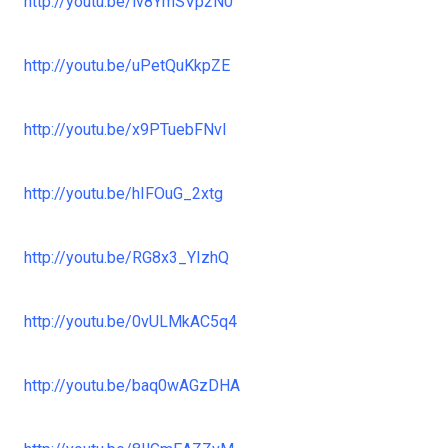
http://youtu.be/lv8YmSVp2N0
http://youtu.be/uPetQuKkpZE
http://youtu.be/x9PTuebFNvI
http://youtu.be/hIFOuG_2xtg
http://youtu.be/RG8x3_YIzhQ
http://youtu.be/0vULMkAC5q4
http://youtu.be/baq0wAGzDHA