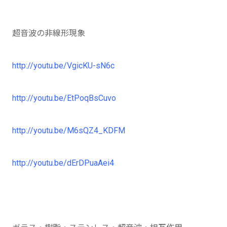
超音波の非線形現象
http://youtu.be/VgicKU-sN6c
http://youtu.be/EtPoqBsCuvo
http://youtu.be/M6sQZ4_KDFM
http://youtu.be/dErDPuaAei4