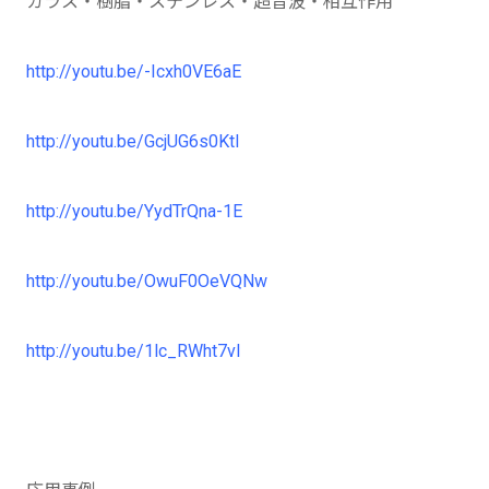
ガラス・樹脂・ステンレス・超音波・相互作用
http://youtu.be/-Icxh0VE6aE
http://youtu.be/GcjUG6s0KtI
http://youtu.be/YydTrQna-1E
http://youtu.be/OwuF0OeVQNw
http://youtu.be/1lc_RWht7vI