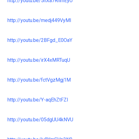
http://youtu.be/5hXa7RhmEyU
http://youtu.be/medj449VyMI
http://youtu.be/2BFgd_E0OaY
http://youtu.be/irX4xMRTuqU
http://youtu.be/fctVgzMgj1M
http://youtu.be/Y-aqEhZtFZI
http://youtu.be/05dgUU4kNVU