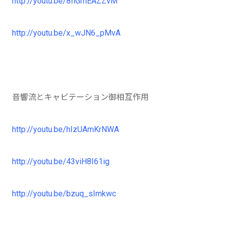
http://youtu.be/8IlGmEAZZvM
http://youtu.be/x_wJN6_pMvA
音響流とキャビテーション御相互作用
http://youtu.be/hIzUAmKrNWA
http://youtu.be/43viH8I61ig
http://youtu.be/bzuq_sImkwc