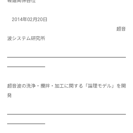
報道関係各位
2014年02月20日
超音
波システム研究所
━━━━━━━━━━━━━━━━━━━━━━━━━
━━━━━━━━
超音波の洗浄・攪拌・加工に関する「論理モデル」を開
発
━━━━━━━━━━━━━━━━━━━━━━━━━
━━━━━━━━