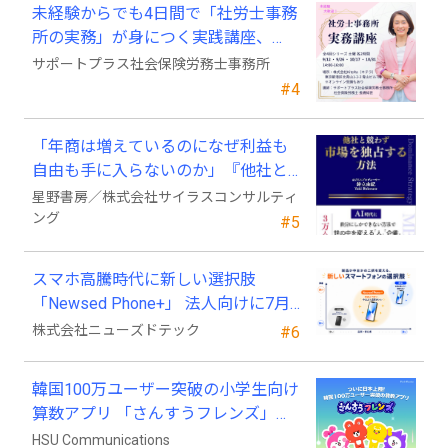
未経験からでも4日間で「社労士事務
所の実務」が身につく実践講座、
2026年9月開講
サポートプラス社会保険労務士事務所
#4
「年商は増えているのになぜ利益も
自由も手に入らないのか」『他社と
競わず 市場を独占する方法』発売
星野書房／株式会社サイラスコンサルティ
ング
#5
スマホ高騰時代に新しい選択肢
「Newsed Phone+」 法人向けに7月
23日から販売開始
株式会社ニューズドテック
#6
韓国100万ユーザー突破の小学生向け
算数アプリ 「さんすうフレンズ」、
ついに日本上陸!
HSU Communications