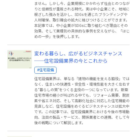
ません。しかし今、企業規模にかかわらず社会とのつなが
りと信頼性が重視される時代。実は中小企業こそ、地域に
根ざした強みを活かし、SDGsを通じたブランディングや
人材確保、取引機会の拡大に結びつけることができます。
本記事では、中小企業がSDGsに取り組むべき理由とその
効果、そして業種別の具体的な事例を交えながら、「はじ
めの一歩」を後押しします。
変わる暮らし、広がるビジネスチャンス
──住宅設備業界の今とこれから
#住宅設備
住宅設備業界は、単なる「建物の機能を支える脇役」では
なく、住まいの快適性・安全性・環境性能を大きく左右す
る“暮らしの質”をつくる主役の一つになっています。新築
住宅市場の縮小が叫ばれる中でも、リフォーム需要、脱炭
素や省エネ対応、そして高齢化社会に対応した住宅機能の
見直しなど、住宅設備をめぐるビジネスチャンスは拡大中
です。この記事では、住宅設備業界における今後の市場動
向、注目の製品・サービス、関係業者との連携、そして今
後の戦略について解説します。