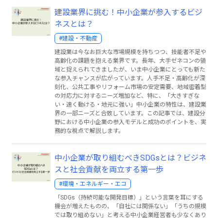
建設業界に挑む！中小企業が参入するビジ
ネスとは？
#建設・不動産
建設業は今なお巨大な市場規模を持ちつつ、技能者不足や
高齢化の課題を抱える業界です。長年、大手ゼネコンの領
域と捉えられてきましたが、いま中小企業にとっても新た
な参入チャンスが広がっています。人手不足・高齢化が深
刻化、公共工事やリフォーム市場の安定需要、地域密着型
の対応力に対するニーズ増加など、特に、「大きすぎな
い・速く動ける・地元に強い」中小企業の特性は、建設業
界の一部ニーズと合致しています。この記事では、建設分
野における中小企業の参入モデルと成功のポイントを、実
務的な視点で解説します。
中小企業が取り組むべきSDGsとは？ビジネ
スと社会貢献を両立する第一歩
#環境・エネルギー・エコ
「SDGs（持続可能な開発目標）」という言葉を耳にする
機会が増えたものの、「自社には関係ない」「うちの規模
では取り組めない」と考える中小企業経営者も少なくあり