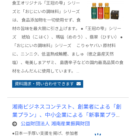
食王オリジナル「王冠の雫」シリー
ズと「おじにいの調味料」シリーズ
は、 食品添加物を一切使用せず、食
材の旨味を最大限に引き上げます。 ●「王冠の雫」シリー
ズ 琥珀（こはく）、瑪瑙（めのう）、翡翠（ひすい） ●
「おじにいの調味料」シリーズ こりゃヤバい 原材料
に、ニンニク、低温熟成鮪鰹、ましゅ（徳之島産天然
塩）、奄美しまアザミ、 島唐辛子などの国内最高品質の食
材をふんだんに使用しています。 …
資料請求・問い合わせできます
湘南ビジネスコンテスト、創業者による「創
業プラン」、中小企業による「新事業プラ
ン」を発表するビジネスコンテスト
公益財団法人 湘南産業振興財団
●日本一手厚い支援を掲げ、参加者