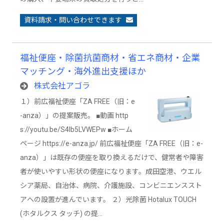
資料請求・問い合わせできます
福祉便座・除菌抗菌商材・省エネ商材・企業
マッチング・海外進出支援ほか
株式会社アゴラ
１）前広福祉便座「ZA FREE（旧：e
-anza）」の提案販売。 ■動画 http
s://youtu.be/S4Ib5LVWEPw ■ホーム
ページ https://e-anza.jp/ 前広福祉便座「ZA FREE（旧：e-
anza）」は既存の便座を取り換えるだけで、健常者や障害
者が使いやすい形状の便座になります。成田空港、ウエル
シア薬局、自治体、病院、介護施設、コンビニエンススト
アへの設置が進んでいます。 ２）光除菌 Hotalux TOUCH
(ホタルクス タッチ) の提…