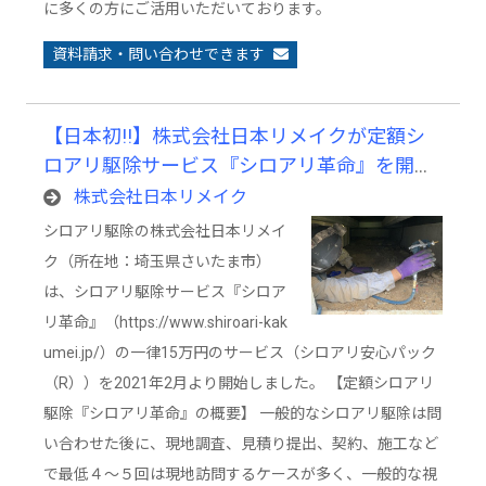
に多くの方にご活用いただいております。
資料請求・問い合わせできます
【日本初!!】株式会社日本リメイクが定額シ
ロアリ駆除サービス『シロアリ革命』を開
始！見積不要で訪問回数１回のみ、利用者と
株式会社日本リメイク
の接触回数を徹底的に減らし家を守る
シロアリ駆除の株式会社日本リメイ
ク（所在地：埼玉県さいたま市）
は、シロアリ駆除サービス『シロア
リ革命』（https://www.shiroari-kak
umei.jp/）の一律15万円のサービス（シロアリ安心パック
（R））を2021年2月より開始しました。 【定額シロアリ
駆除『シロアリ革命』の概要】 一般的なシロアリ駆除は問
い合わせた後に、現地調査、見積り提出、契約、施工など
で最低４～５回は現地訪問するケースが多く、一般的な視