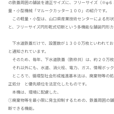
の鉄蓋周囲の舗装を適正サイズに、フリーサイズ（※φ６
量・小型機械「マルークカッター１００」の紹介です。
この軽量・小型は、山口県産業技術センターによる形状
と、フリーサイズ円形乾式切断という多機能な舗装円形カ
下水道鉄蓋だけで、設置数が１３００万枚といわれてお
と通知されています。
そのため、毎年、下水道鉄蓋（鉄枠共）は、約２０万枚
それ以外にも、水道、消火栓、電力、ガス、情報ボック
ところで、循環型社会形成推進基本法は、廃棄物等の処
正処分 と優先順位を法定化したものです。
本機は、環境に配慮した、
①廃棄物等を最小限に発生抑制するための、鉄蓋周囲の舗
断できる機能。