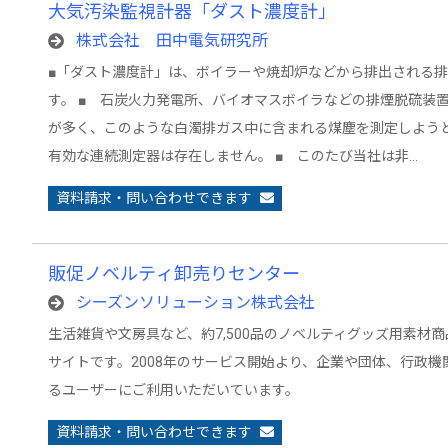
大気汚染監視計器「ダスト濃度計」
株式会社 田中電気研究所
■「ダスト濃度計」は、ボイラーや焼却炉などから排出される
す。 ■ 石炭火力発電所、バイオマスボイラなどの排煙脱硫装
が多く、このような白濁排ガス中に含まれる煤塵を測定しよう
有効な連続測定器は存在しません。 ■ このたび当社は非…
資料請求・問い合わせできます
販促ノベルティ卸売りセンター
シーズンソリューション株式会社
生活雑貨や文房具など、約7,500品のノベルティグッズ用素材
サイトです。2008年のサービス開始より、企業や団体、行政
るユーザーにご利用いただいています。
資料請求・問い合わせできます