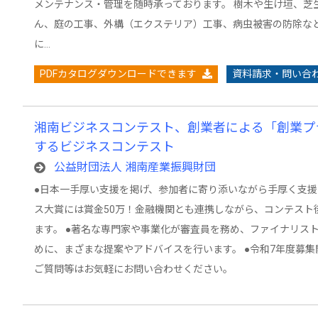
メンテナンス・管理を随時承っております。 樹木や生け垣、芝
ん、庭の工事、外構（エクステリア）工事、病虫被害の防除な
に…
PDFカタログダウンロードできます
資料請求・問い合
湘南ビジネスコンテスト、創業者による「創業プ
するビジネスコンテスト
公益財団法人 湘南産業振興財団
●日本一手厚い支援を掲げ、参加者に寄り添いながら手厚く支援
ス大賞には賞金50万！金融機関とも連携しながら、コンテスト
ます。 ●著名な専門家や事業化が審査員を務め、ファイナリス
めに、まざまな提案やアドバイスを行います。 ●令和7年度募集
ご質問等はお気軽にお問い合わせください。