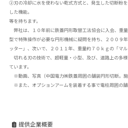
②刃の冷却に水を使わない乾式方式と、発生した切断粉を
した機能。
等を持ちます。
弊社は、１０年前に鉄蓋円形取替工法協会に入会、重量
型で特殊操作が必要な円形機械に疑問を持ち、２００９年
ッター」、次いで、２０１１年、重量約７０ｋｇの「マル
切れる刃の技術で、超軽量・小型、及び、道路上の多様
ています。
※動画、写真（中国電力㈱鉄蓋周囲の舗装円形切断。施
※また、オプションアームを装着する事で電柱周囲の舗
提供企業概要