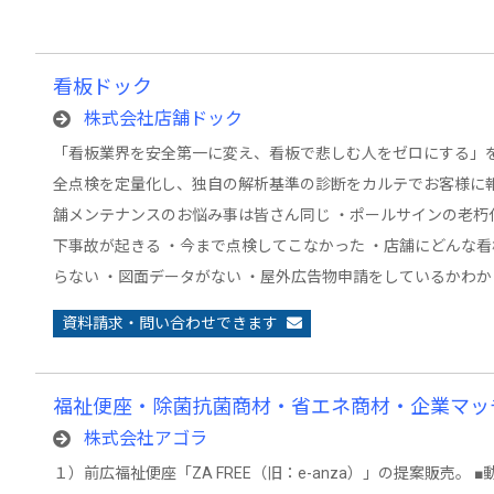
看板ドック
株式会社店舗ドック
「看板業界を安全第一に変え、看板で悲しむ人をゼロにする」を
全点検を定量化し、独自の解析基準の診断をカルテでお客様に報
舗メンテナンスのお悩み事は皆さん同じ ・ポールサインの老朽
下事故が起きる ・今まで点検してこなかった ・店舗にどんな
らない ・図面データがない ・屋外広告物申請をしているかわか
資料請求・問い合わせできます
福祉便座・除菌抗菌商材・省エネ商材・企業マッ
株式会社アゴラ
１）前広福祉便座「ZA FREE（旧：e-anza）」の提案販売。 ■動画 http