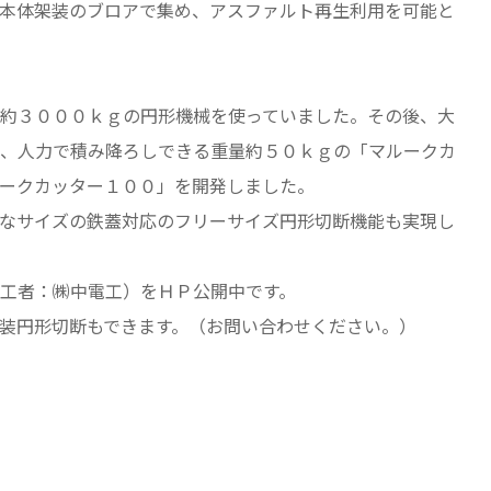
本体架装のブロアで集め、アスファルト再生利用を可能と
約３０００ｋｇの円形機械を使っていました。その後、大
、人力で積み降ろしできる重量約５０ｋｇの「マルークカ
ークカッター１００」を開発しました。
なサイズの鉄蓋対応のフリーサイズ円形切断機能も実現し
工者：㈱中電工）をＨＰ公開中です。
装円形切断もできます。（お問い合わせください。）