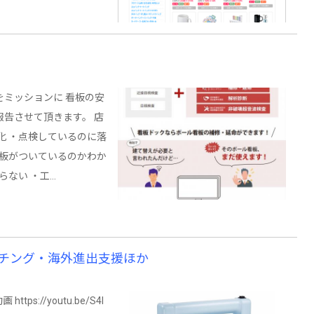
ミッションに 看板の安
告させて頂きます。 店
化 ・点検しているのに落
看板がついているのかわか
らない ・工…
チング・海外進出支援ほか
s://youtu.be/S4I