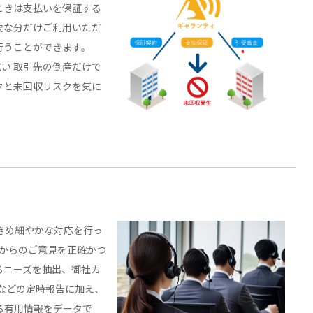
ときは支払いを保証する
要な分だけご利用いただ
行うことができます。
い 取引先の倒産だけで
クと未回収リスクを気に
に、きめ細やかな対応を行っ
様からのご意見を正確かつ
るニーズを抽出、御社カ
などの定時報告に加え、
る有用情報をデータで