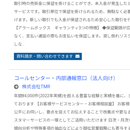
取引時の売掛金に保証を掛けることができ、未入金が発生した
サービスです。取引単位で保証を掛けられるため、無駄なく必
けます。新しい取引でも入金が保証されるため安心した取引を
【アラームボックス ギャランティ3つの特徴】 ◆保証範囲が広
なく、支払い遅延の際もお支払いを保証します。貸し倒れリス
しな…
資料請求・問い合わせできます
コールセンター・内部通報窓口（法人向け）
株式会社TMR
年間84,000件(2022年実績)を超える豊富な経験と実績を基
ております 【お客様サービスセンター・お客様相談室】 お客
公平にお伺いし、要点を捉えてお伝えすることで改善点や更な
スタマーサービスの一環としてご活用いただけます 日次・月次
傾向分析や特殊事項の抽出などにより御社営業戦略にも寄与す