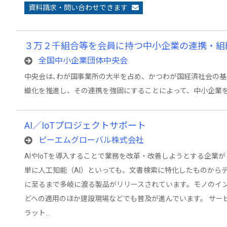
資料請求・問い合わせできます
３万２千組合等を会員に持つ中小企業の連携・組
全国中小企業団体中央会
中央会は､わが国事業所の大半を占め、かつわが国経済社会の
織化を推進し、その連携を強固にすることによって、中小企業
AI／IoTプロジェクトサポート
ピーエムグローバル株式会社
AIやIoTを導入することで業務を改革・改善しようとする企業
単に人工知能（AI）といっても、文書検索に特化したものから
に至るまで多岐に渡る製品がリリースされています。モノのイン
どへの適用のほか建設現場などでも普及が進んでいます。 サー
ラット…