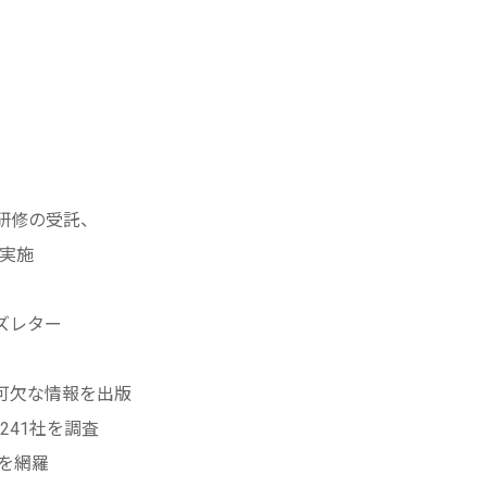
研修の受託、
実施
ズレター
可欠な情報を出版
野241社を調査
ドを網羅