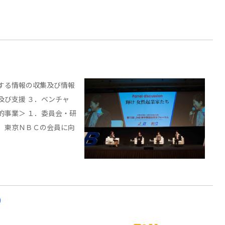
する情報の収集及び情報
及び支援 ３．ベンチャ
的事業＞ １．委員会・研
．東京ＮＢＣの会員に向
）