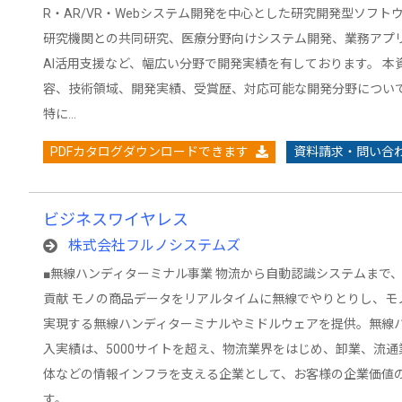
R・AR/VR・Webシステム開発を中心とした研究開発型ソフト
研究機関との共同研究、医療分野向けシステム開発、業務アプ
AI活用支援など、幅広い分野で開発実績を有しております。 本
容、技術領域、開発実績、受賞歴、対応可能な開発分野につい
特に…
PDFカタログダウンロードできます
資料請求・問い合
ビジネスワイヤレス
株式会社フルノシステムズ
■無線ハンディターミナル事業 物流から自動認識システムまで
貢献 モノの商品データをリアルタイムに無線でやりとりし、モ
実現する無線ハンディターミナルやミドルウェアを提供。無線
入実績は、5000サイトを超え、物流業界をはじめ、卸業、流
体などの情報インフラを支える企業として、お客様の企業価値
す。…