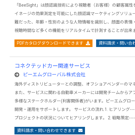
「BeeSight」は顔認識技術により視聴者（お客様）の顧客属
イネージの効果測定を可能にした顔認識マーケティングソリュー
難だった、年齢・性別のような人物情報を識別し、顔面の表情
視聴時間など多くの機能をリアルタイムで計測することが出来
PDFカタログダウンロードできます
資料請求・問い合
コネクテッドカー関連サービス
ピーエムグローバル株式会社
海外ディストリビューターとの調整、オフショアベンダーのマ
また、サービスに関わる自動車メーカーには開発チームからア
多様なステークホルダー(利害関係者)がいます。ピーエムグロ
開発・運用をサポートします。 サービスの流れ 1. ヒアリング--
プロジェクトの状況についてヒアリングします。 2. 戦略策定---
資料請求・問い合わせできます