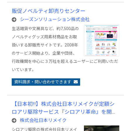
販促ノベルティ卸売りセンター
シーズンソリューション株式会社
生活雑貨や文房具など、約7,500品の
ノベルティグッズ用素材商品をお取
扱いする卸販売サイトです。2008年
のサービス開始より、企業や団体、
行政機関を中心に３万社を超えるユーザーにご利用いただ
いています。
資料請求・問い合わせできます
【日本初!!】株式会社日本リメイクが定額シ
ロアリ駆除サービス『シロアリ革命』を開
始！見積不要で訪問回数１回のみ、利用者と
株式会社日本リメイク
の接触回数を徹底的に減らし家を守る
シロアリ駆除の株式会社日本リメイ