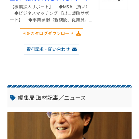
します！
【事業拡大サポート】 ◆M&A（買い）
◆ビジネスマッチング 【出口戦略サポ
ート】 ◆事業承継（親族間、従業員、M
&A） ◆税制適格ストックオプション管
理 【IPOコンサルティングサポート】 ◆
PDFカタログダウンロード
公開準備支援 ◆資本政策や企業評価、
財務戦略等の提言 ◆公開準備スケジュ
資料請求・問い合わせ
ールの提言 ◆社内管理体制の整備 ◆
様々な専門家によるIPOに向けた走行的な
支援サービスの提供 ◆取引所上場後の
支援、株式上場前後のIRの実施
編集局 取材記事／ニュース