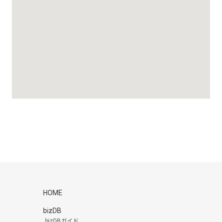
HOME
bizDB
bizDBガイド