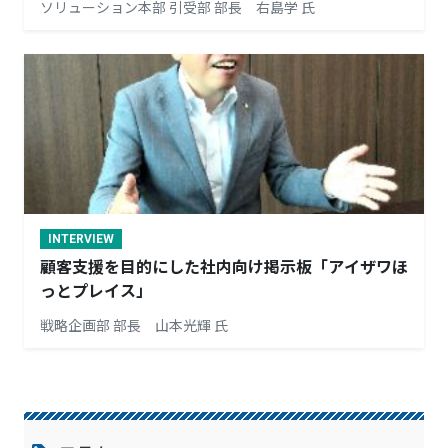
ソリューション本部 引受部 部長 右島学 氏
INTERVIEW
顧客支援を目的にした社内向け掲示板「アイザワほ
っとプレイス」
戦略企画部 部長 山本光輝 氏