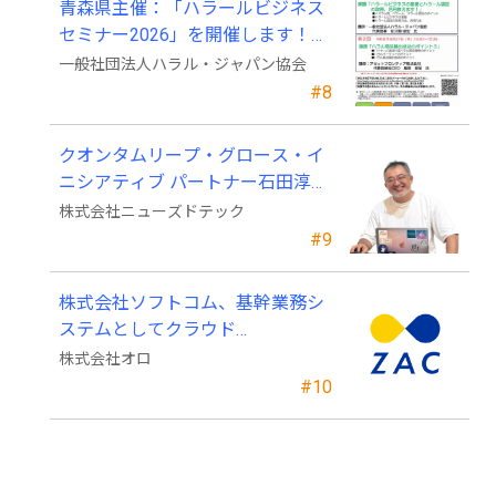
青森県主催：「ハラールビジネス
セミナー2026」を開催します！
（参加費無料）
一般社団法人ハラル・ジャパン協会
#8
クオンタムリープ・グロース・イ
ニシアティブ パートナー石田淳也
氏がニューズドテックの戦略顧問
株式会社ニューズドテック
に就任
#9
株式会社ソフトコム、基幹業務シ
ステムとしてクラウド
ERP「ZAC」を採用
株式会社オロ
#10