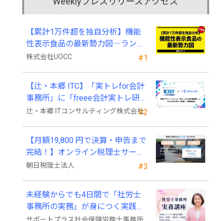
Weeklyプレスリリースアクセス
【累計1万件超を独自分析】機能
性表示食品の最新勢力図―ランキ
ングと2025年4月以降の変化
株式会社UOCC
#1
【辻・本郷 ITC】「実トレfor会計
事務所」に「freee会計実トレ研
修」を新規追加
辻・本郷 ITコンサルティング株式会社
#2
【月額19,800 円で決算・申告まで
完結！】オンライン税理士サービ
ス「Wiz サポ」
朝日税理士法人
#3
未経験からでも4日間で「社労士
事務所の実務」が身につく実践講
座、2026年9月開講
サポートプラス社会保険労務士事務所