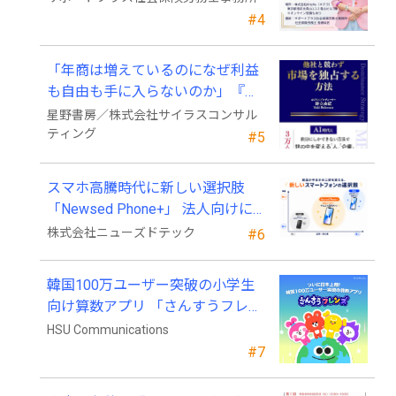
#4
「年商は増えているのになぜ利益
も自由も手に入らないのか」『他
社と競わず 市場を独占する方法』
星野書房／株式会社サイラスコンサル
発売
ティング
#5
スマホ高騰時代に新しい選択肢
「Newsed Phone+」 法人向けに7
月23日から販売開始
株式会社ニューズドテック
#6
韓国100万ユーザー突破の小学生
向け算数アプリ 「さんすうフレン
ズ」、ついに日本上陸!
HSU Communications
#7