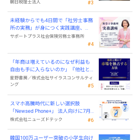
「Wiz サポ」
朝日税理士法人
#3
未経験からでも4日間で「社労士事務
所の実務」が身につく実践講座、
2026年9月開講
サポートプラス社会保険労務士事務所
#4
「年商は増えているのになぜ利益も
自由も手に入らないのか」『他社と
競わず 市場を独占する方法』発売
星野書房／株式会社サイラスコンサルティ
ング
#5
スマホ高騰時代に新しい選択肢
「Newsed Phone+」 法人向けに7月
23日から販売開始
株式会社ニューズドテック
#6
韓国100万ユーザー突破の小学生向け