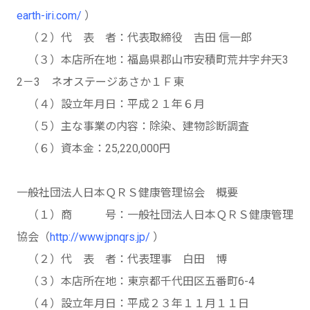
earth-iri.com/
）
（２）代 表 者：代表取締役 吉田 信一郎
（３）本店所在地：福島県郡山市安積町荒井字弁天3
2－3 ネオステージあさか１Ｆ東
（４）設立年月日：平成２１年６月
（５）主な事業の内容：除染、建物診断調査
（６）資本金：25,220,000円
一般社団法人日本ＱＲＳ健康管理協会 概要
（１）商 号：一般社団法人日本ＱＲＳ健康管理
協会（
http://www.jpnqrs.jp/
）
（２）代 表 者：代表理事 白田 博
（３）本店所在地：東京都千代田区五番町6-4
（４）設立年月日：平成２３年１１月１１日