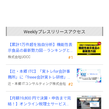
Weeklyプレスリリースアクセス
【累計1万件超を独自分析】機能性表
示食品の最新勢力図―ランキングと
2025年4月以降の変化
株式会社UOCC
#1
【辻・本郷 ITC】「実トレfor会計事
務所」に「freee会計実トレ研修」を
新規追加
辻・本郷 ITコンサルティング株式会社
#2
【月額19,800 円で決算・申告まで完
結！】オンライン税理士サービス