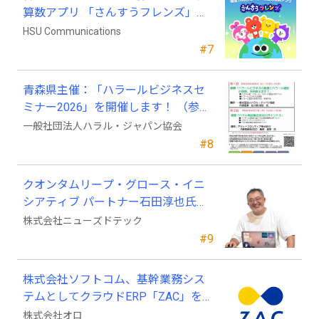
算数アプリ 「さんすうフレンズ」、
ついに日本上陸!
HSU Communications
#7
青森県主催：「ハラールビジネスセ
ミナー2026」を開催します！ （参加
費無料）
一般社団法人ハラル・ジャパン協会
#8
クオンタムリープ・グロース・イニ
シアティブ パートナー石田淳也氏が
ニューズドテックの戦略顧問に就任
株式会社ニューズドテック
#9
株式会社ソフトコム、基幹業務シス
テムとしてクラウドERP「ZAC」を採
用
株式会社オロ