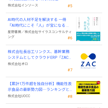
株式会社インソース
#5
AI時代の人材不足を解決する 一冊
『AI時代にこそ「人」が宝になる お
もてなしの教科書』 発売
星野書房／株式会社サイラスコンサルティ
ング
#6
株式会社長谷工リンクス、基幹業務
システムとしてクラウドERP「ZAC
Enterprise」を採用
株式会社オロ
#7
【累計1万件超を独自分析】機能性表
示食品の最新勢力図―ランキングと
2025年4月以降の変化
株式会社UOCC
#8