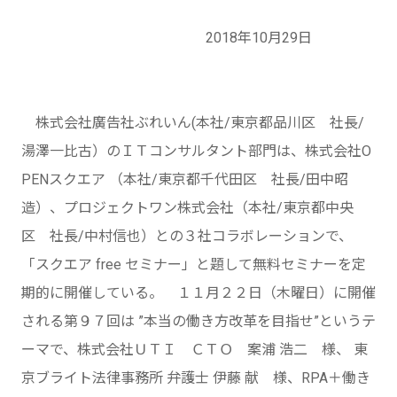
2018年10月29日
株式会社廣告社ぶれいん(本社/東京都品川区 社長/
湯澤一比古）のＩＴコンサルタント部門は、株式会社O
PENスクエア （本社/東京都千代田区 社長/田中昭
造）、プロジェクトワン株式会社（本社/東京都中央
区 社長/中村信也）との３社コラボレーションで、
「スクエア free セミナー」と題して無料セミナーを定
期的に開催している。 １１月２２日（木曜日）に開催
される第９７回は ”本当の働き方改革を目指せ”というテ
ーマで、株式会社ＵＴＩ ＣＴＯ 案浦 浩二 様、 東
京ブライト法律事務所 弁護士 伊藤 献 様、RPA＋働き