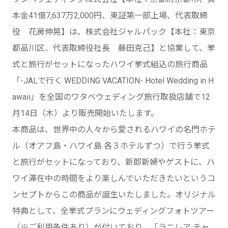
本金41億7,637万2,000円、東証第一部上場、代表取締
役 花房伸晃】は、株式会社ジャルパック【本社：東京
都品川区、代表取締役社長 藤田克己】と協業して、挙
式と旅行がセットになったハワイ挙式組込の旅行商品
「-JALで行く WEDDING VACATION- Hotel Wedding in H
awaii」を全国のワタベウェディング旅行取扱店舗で12
月14日（木）より販売開始いたします。
本商品は、世界中の人々から愛されるハワイの名門ホテ
ル（オアフ島・ハワイ島 各３ホテルずつ）で行う挙式
と旅行がセットになっており、新郎新婦やゲストに、ハ
ワイ滞在中の時間をより楽しんでいただきたいというコ
ンセプトからこの商品が誕生いたしました。オリジナル
特典として、全挙式プランにウェディングフォトツアー
（※ご利用条件あり）が付いており、「ラニレア チャ