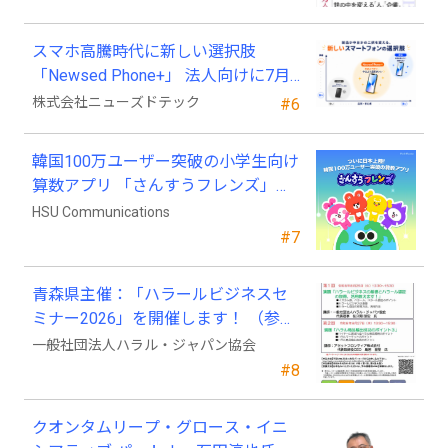
スマホ高騰時代に新しい選択肢
「Newsed Phone+」 法人向けに7月
23日から販売開始
株式会社ニューズドテック
#6
韓国100万ユーザー突破の小学生向け
算数アプリ 「さんすうフレンズ」、
ついに日本上陸!
HSU Communications
#7
青森県主催：「ハラールビジネスセ
ミナー2026」を開催します！ （参加
費無料）
一般社団法人ハラル・ジャパン協会
#8
クオンタムリープ・グロース・イニ