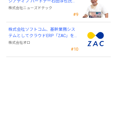
シアティブ パートナー石田淳也氏が
ニューズドテックの戦略顧問に就任
株式会社ニューズドテック
#9
株式会社ソフトコム、基幹業務シス
テムとしてクラウドERP「ZAC」を採
用
株式会社オロ
#10