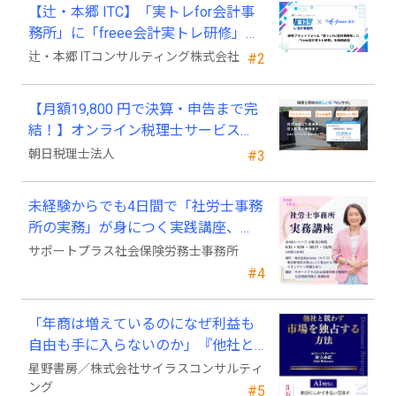
【辻・本郷 ITC】「実トレfor会計事
務所」に「freee会計実トレ研修」を
新規追加
辻・本郷 ITコンサルティング株式会社
#2
【月額19,800 円で決算・申告まで完
結！】オンライン税理士サービス
「Wiz サポ」
朝日税理士法人
#3
未経験からでも4日間で「社労士事務
所の実務」が身につく実践講座、
2026年9月開講
サポートプラス社会保険労務士事務所
#4
「年商は増えているのになぜ利益も
自由も手に入らないのか」『他社と
競わず 市場を独占する方法』発売
星野書房／株式会社サイラスコンサルティ
ング
#5