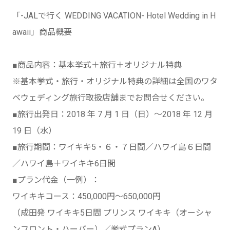
「-JALで行く WEDDING VACATION- Hotel Wedding in H
awaii」商品概要
■商品内容：基本挙式＋旅行＋オリジナル特典
※基本挙式・旅行・オリジナル特典の詳細は全国のワタ
ベウェディング旅行取扱店舗までお問合せください。
■旅行出発日：2018 年 7 月 1 日（日）～2018 年 12 月
19 日（水）
■旅行期間：ワイキキ5・６・７日間／ハワイ島６日間
／ハワイ島＋ワイキキ6日間
■プラン代金（一例）：
ワイキキコース：450,000円～650,000円
（成田発 ワイキキ5日間 プリンス ワイキキ（オーシャ
ンフロント・ハーバー）／挙式プランA）