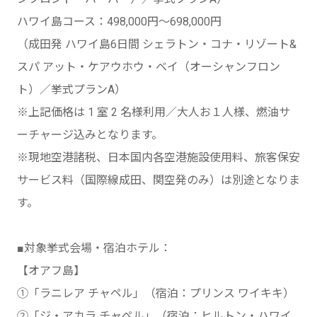
ハワイ島コース：498,000円～698,000円
（成田発 ハワイ島6日間 シェラトン・コナ・リゾート&
スパ アット・ケアウホウ・ベイ（オーシャンフロン
ト）／挙式プランA）
※上記価格は 1 室 2 名様利用／大人お１人様、燃油サ
ーチャージ込みとなります。
※現地空港諸税、日本国内各空港施設使用料、旅客保安
サービス料（国際線成田、関空発のみ）は別途となりま
す。
■対象挙式会場・宿泊ホテル：
【オアフ島】
①「ラニレア チャペル」（宿泊：プリンス ワイキキ）
②「ジ・アカラ チャペル」（宿泊：ヒルトン・ハワイ