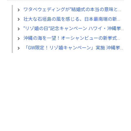
ワタベウェディングが“結婚式の本当の意味と価値”を発信するWEBコンテンツを8/26(金)にオープン
壮大な石垣島の風を感じる、日本最南端の新挙式会場で行うガーデンウェディングが8/27(金)販売開始
“リゾ婚の日”記念キャンペーン ハワイ・沖縄挙式を新規お申込みの方へ人気ホテル「+1泊分」プレゼント
沖縄の海を一望！オーシャンビューの新挙式会場「マヒナ・ガーデンウェディング」6/19(土)販売開始
「GW限定！リゾ婚キャンペーン」実施 沖縄挙式を新規お申込みの方へ人気ホテル「＋１泊分」をプレゼント