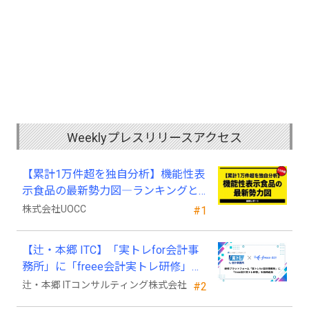
Weeklyプレスリリースアクセス
【累計1万件超を独自分析】機能性表
示食品の最新勢力図―ランキングと
2025年4月以降の変化
株式会社UOCC
#1
【辻・本郷 ITC】「実トレfor会計事
務所」に「freee会計実トレ研修」を
新規追加
辻・本郷 ITコンサルティング株式会社
#2