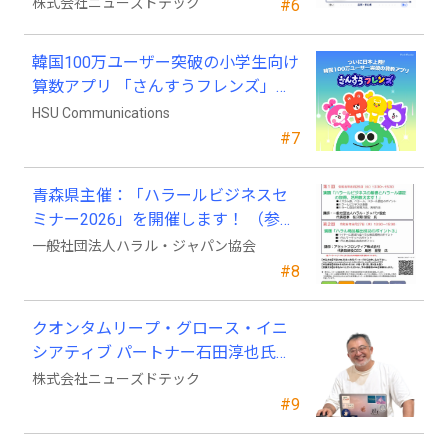
23日から販売開始
株式会社ニューズドテック
#6
韓国100万ユーザー突破の小学生向け
算数アプリ 「さんすうフレンズ」、
ついに日本上陸!
HSU Communications
#7
青森県主催：「ハラールビジネスセ
ミナー2026」を開催します！ （参加
費無料）
一般社団法人ハラル・ジャパン協会
#8
クオンタムリープ・グロース・イニ
シアティブ パートナー石田淳也氏が
ニューズドテックの戦略顧問に就任
株式会社ニューズドテック
#9