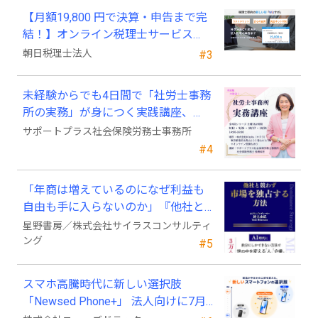
【月額19,800 円で決算・申告まで完
結！】オンライン税理士サービス
「Wiz サポ」
朝日税理士法人
#3
未経験からでも4日間で「社労士事務
所の実務」が身につく実践講座、
2026年9月開講
サポートプラス社会保険労務士事務所
#4
「年商は増えているのになぜ利益も
自由も手に入らないのか」『他社と
競わず 市場を独占する方法』発売
星野書房／株式会社サイラスコンサルティ
ング
#5
スマホ高騰時代に新しい選択肢
「Newsed Phone+」 法人向けに7月