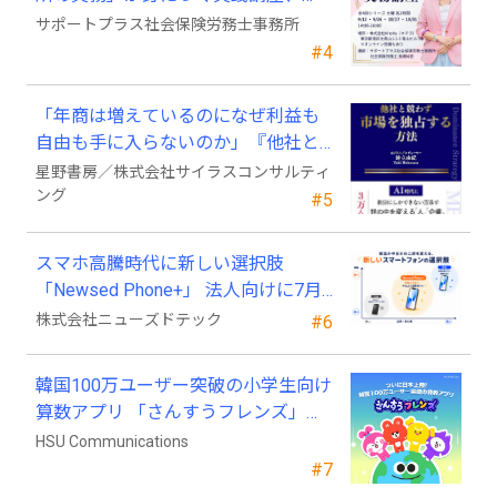
2026年9月開講
サポートプラス社会保険労務士事務所
#4
「年商は増えているのになぜ利益も
自由も手に入らないのか」『他社と
競わず 市場を独占する方法』発売
星野書房／株式会社サイラスコンサルティ
ング
#5
スマホ高騰時代に新しい選択肢
「Newsed Phone+」 法人向けに7月
23日から販売開始
株式会社ニューズドテック
#6
韓国100万ユーザー突破の小学生向け
算数アプリ 「さんすうフレンズ」、
ついに日本上陸!
HSU Communications
#7