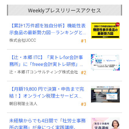
Weeklyプレスリリースアクセス
【累計1万件超を独自分析】機能性表
示食品の最新勢力図―ランキングと
2025年4月以降の変化
株式会社UOCC
#1
【辻・本郷 ITC】「実トレfor会計事
務所」に「freee会計実トレ研修」を
新規追加
辻・本郷 ITコンサルティング株式会社
#2
【月額19,800 円で決算・申告まで完
結！】オンライン税理士サービス
「Wiz サポ」
朝日税理士法人
#3
未経験からでも4日間で「社労士事務
所の実務」が身につく実践講座、