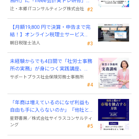
務所」に「freee会計実トレ研修」を
新規追加
辻・本郷 ITコンサルティング株式会社
#2
【月額19,800 円で決算・申告まで完
結！】オンライン税理士サービス
「Wiz サポ」
朝日税理士法人
#3
未経験からでも4日間で「社労士事務
所の実務」が身につく実践講座、
2026年9月開講
サポートプラス社会保険労務士事務所
#4
「年商は増えているのになぜ利益も
自由も手に入らないのか」『他社と
競わず 市場を独占する方法』発売
星野書房／株式会社サイラスコンサルティ
ング
#5