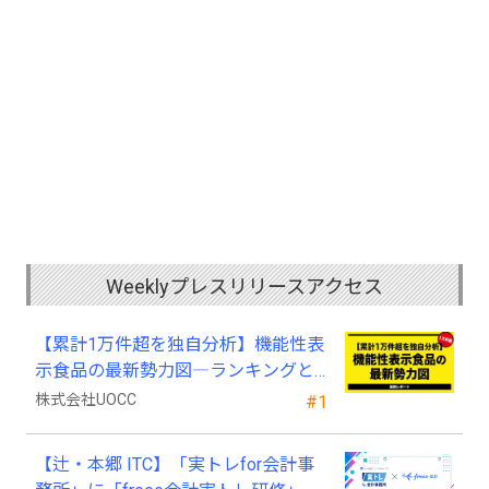
Weeklyプレスリリースアクセス
【累計1万件超を独自分析】機能性表
示食品の最新勢力図―ランキングと
2025年4月以降の変化
株式会社UOCC
#1
【辻・本郷 ITC】「実トレfor会計事