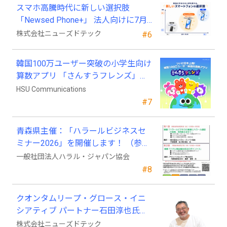
スマホ高騰時代に新しい選択肢
「Newsed Phone+」 法人向けに7月
23日から販売開始
株式会社ニューズドテック
#6
韓国100万ユーザー突破の小学生向け
算数アプリ 「さんすうフレンズ」、
ついに日本上陸!
HSU Communications
#7
青森県主催：「ハラールビジネスセ
ミナー2026」を開催します！ （参加
費無料）
一般社団法人ハラル・ジャパン協会
#8
クオンタムリープ・グロース・イニ
シアティブ パートナー石田淳也氏が
ニューズドテックの戦略顧問に就任
株式会社ニューズドテック