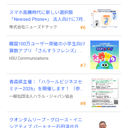
スマホ高騰時代に新しい選択肢
「Newsed Phone+」 法人向けに7月
23日から販売開始
株式会社ニューズドテック
#6
韓国100万ユーザー突破の小学生向け
算数アプリ 「さんすうフレンズ」、
ついに日本上陸!
HSU Communications
#7
青森県主催：「ハラールビジネスセ
ミナー2026」を開催します！ （参加
費無料）
一般社団法人ハラル・ジャパン協会
#8
クオンタムリープ・グロース・イニ
シアティブ パートナー石田淳也氏が