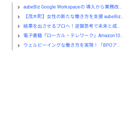
aubeBiz Google Workspaceの 導入から業務改善まで支援するサービスを開始
【茂木町】女性の新たな働き方を支援 aubeBiz 「テレワーク入門基礎講座」に登壇
結果を出させるプロへ！逆算思考で未来と成果をデザインする『BizNavigator講座』を新規開講
電子書籍『ローカル・テレワーク』Amazon10部門1位！地域循環と関係人口の創出に多くの読者が支持
ウェルビーイングな働き方を実現！「BPOアワード2026」エントリー開始。外部人材活用の先駆者を募集