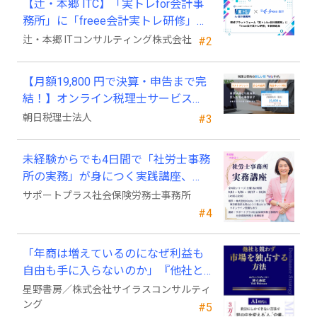
【辻・本郷 ITC】「実トレfor会計事
務所」に「freee会計実トレ研修」を
新規追加
辻・本郷 ITコンサルティング株式会社
#2
【月額19,800 円で決算・申告まで完
結！】オンライン税理士サービス
「Wiz サポ」
朝日税理士法人
#3
未経験からでも4日間で「社労士事務
所の実務」が身につく実践講座、
2026年9月開講
サポートプラス社会保険労務士事務所
#4
「年商は増えているのになぜ利益も
自由も手に入らないのか」『他社と
競わず 市場を独占する方法』発売
星野書房／株式会社サイラスコンサルティ
ング
#5