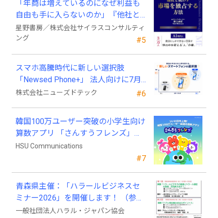
「年商は増えているのになぜ利益も
自由も手に入らないのか」『他社と
競わず 市場を独占する方法』発売
星野書房／株式会社サイラスコンサルティ
ング
#5
スマホ高騰時代に新しい選択肢
「Newsed Phone+」 法人向けに7月
23日から販売開始
株式会社ニューズドテック
#6
韓国100万ユーザー突破の小学生向け
算数アプリ 「さんすうフレンズ」、
ついに日本上陸!
HSU Communications
#7
青森県主催：「ハラールビジネスセ
ミナー2026」を開催します！ （参加
費無料）
一般社団法人ハラル・ジャパン協会