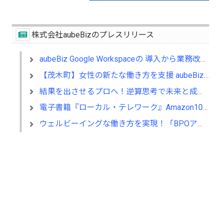
株式会社aubeBizのプレスリリース
aubeBiz Google Workspaceの 導入から業務改善まで支援するサービスを開始
【茂木町】女性の新たな働き方を支援 aubeBiz 「テレワーク入門基礎講座」に登壇
結果を出させるプロへ！逆算思考で未来と成果をデザインする『BizNavigator講座』を新規開講
電子書籍『ローカル・テレワーク』Amazon10部門1位！地域循環と関係人口の創出に多くの読者が支持
ウェルビーイングな働き方を実現！「BPOアワード2026」エントリー開始。外部人材活用の先駆者を募集