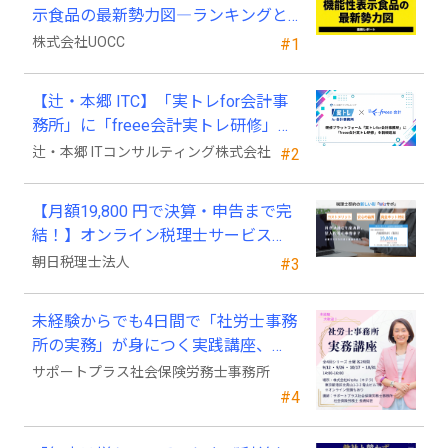
示食品の最新勢力図―ランキングと
2025年4月以降の変化
株式会社UOCC
#1
【辻・本郷 ITC】「実トレfor会計事
務所」に「freee会計実トレ研修」を
新規追加
辻・本郷 ITコンサルティング株式会社
#2
【月額19,800 円で決算・申告まで完
結！】オンライン税理士サービス
「Wiz サポ」
朝日税理士法人
#3
未経験からでも4日間で「社労士事務
所の実務」が身につく実践講座、
2026年9月開講
サポートプラス社会保険労務士事務所
#4