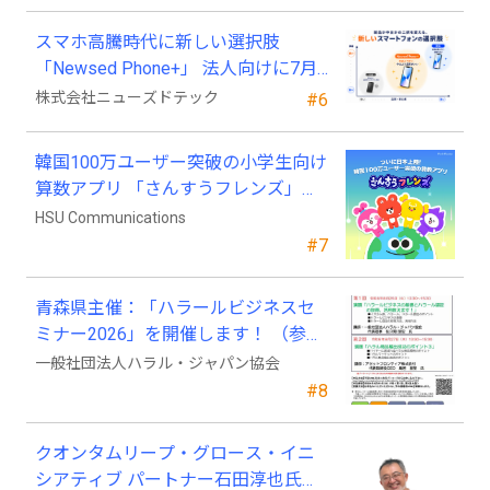
スマホ高騰時代に新しい選択肢
「Newsed Phone+」 法人向けに7月
23日から販売開始
株式会社ニューズドテック
#6
韓国100万ユーザー突破の小学生向け
算数アプリ 「さんすうフレンズ」、
ついに日本上陸!
HSU Communications
#7
青森県主催：「ハラールビジネスセ
ミナー2026」を開催します！ （参加
費無料）
一般社団法人ハラル・ジャパン協会
#8
クオンタムリープ・グロース・イニ
シアティブ パートナー石田淳也氏が