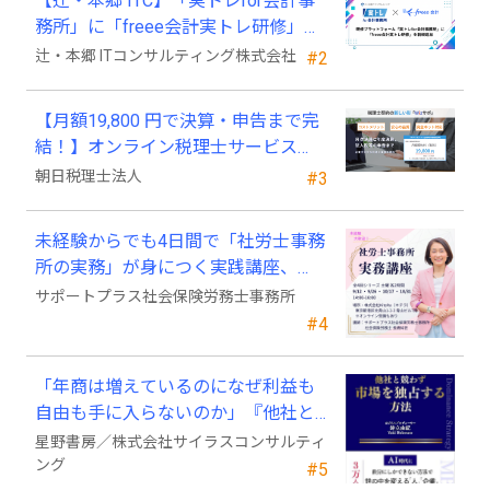
【辻・本郷 ITC】「実トレfor会計事
務所」に「freee会計実トレ研修」を
新規追加
辻・本郷 ITコンサルティング株式会社
#2
【月額19,800 円で決算・申告まで完
結！】オンライン税理士サービス
「Wiz サポ」
朝日税理士法人
#3
未経験からでも4日間で「社労士事務
所の実務」が身につく実践講座、
2026年9月開講
サポートプラス社会保険労務士事務所
#4
「年商は増えているのになぜ利益も
自由も手に入らないのか」『他社と
競わず 市場を独占する方法』発売
星野書房／株式会社サイラスコンサルティ
ング
#5